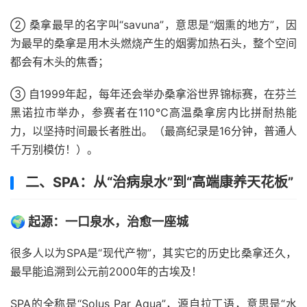
② 桑拿最早的名字叫“savuna”，意思是“烟熏的地方”，因
为最早的桑拿是用木头燃烧产生的烟雾加热石头，整个空间
都会有木头的焦香；
③ 自1999年起，每年还会举办桑拿浴世界锦标赛，在芬兰
黑诺拉市举办，参赛者在110℃高温桑拿房内比拼耐热能
力，以坚持时间最长者胜出。（最高纪录是16分钟，普通人
千万别模仿！）。
二、SPA：从“治病泉水”到“高端康养天花板”
🌍 起源：一口泉水，治愈一座城
很多人以为SPA是“现代产物”，其实它的历史比桑拿还久，
最早能追溯到公元前2000年的古埃及！
SPA的全称是“Solus Par Aqua”，源自拉丁语，意思是“水