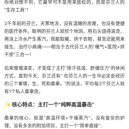
你绝对想不到，它最早可不是用来放松的，而是芬兰人的
“生存工具”！
2千年前的芬兰，天寒地冻，没有温暖的房屋，也没有便捷
的医疗条件。聪明的芬兰人就挖个地洞，用石头烧得滚烫，
再浇上冷水产生蒸汽，既能取暖、烘干衣物，甚至还能用来
接生、治疗小病痛——相当于古代芬兰人的“暖气+医院+烘
干房”三合一！
后来慢慢演变，才变成了主打“排汗祛湿、舒缓压力”的休闲
方式，直到今天，芬兰还有“ 在芬兰人的一生中必定会经历
的三个事情，生、死和桑拿。”的说法，平均每3个芬兰人就
有1个私人桑拿房。
✨ 核心特点：主打一个“纯粹高温暴击”
桑拿的核心，就是“高温环境+干燥蒸汽”，没有复杂的护
理，没有多余的附加项目，主打一个“简单直接”：