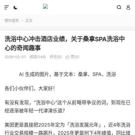




猜你喜欢
正文

洗浴中心冲击酒店业绩，关于桑拿SPA洗浴中
心的奇闻趣事
2026-02-07
阅读(146)
评论(0)
赞(
0
)

AI 生成的图片，基于文本：桑拿、SPA、洗浴
各们小伙伴们，大家好！
有没有发现，“洗浴中心”这个从前略带争议的词，到现在已
经逐渐被年轻一代津津乐道？
美团更是直接把2025年定为「洗浴发展元年」，近4年洗浴
行业交易规模一路飙升，2025年更是创下4年峰值，同比增