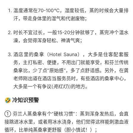
温度通常在70-100℃，湿度较低，蒸的时候会大量排
汗，带走身体里的湿气和代谢废物；
时长不宜过长，一般15-20分钟就够了，蒸完冲个温水
澡，会觉得浑身轻松、神清气爽；
酒店里的桑拿（Hotel Sauna），大多是住客配套服
务，主打私密、便捷，不用出门就能享受，和芬兰传统
桑拿比，少了点“原始感”，多了点舒适感。另外，在龚
老师刚出道在酒店当服务员时，有些酒店的桑拿中心，
大多是一个有争议(
亮红灯
))的地方。
🤣 冷知识预警
① 芬兰人蒸桑拿有个“硬核习惯”：蒸到浑身发热后，会直
接跳进冰水里，或者用冰水浇身，他们觉得这样能刺激血液
循环，比单纯蒸桑拿更舒服（胆小慎试！）；