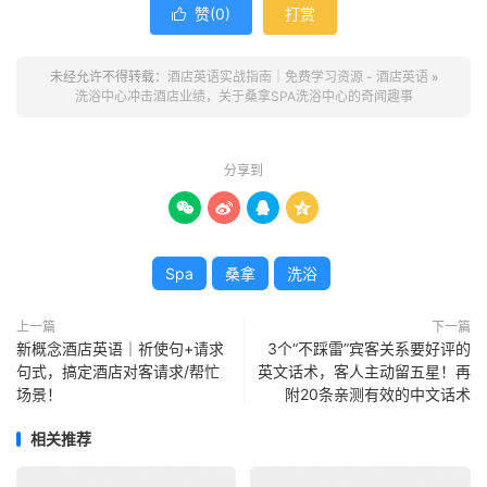
赞(
0
)
打赏

未经允许不得转载：
酒店英语实战指南｜免费学习资源 - 酒店英语
»
洗浴中心冲击酒店业绩，关于桑拿SPA洗浴中心的奇闻趣事
分享到




Spa
桑拿
洗浴
上一篇
下一篇
新概念酒店英语｜祈使句+请求
3个“不踩雷”宾客关系要好评的
句式，搞定酒店对客请求/帮忙
英文话术，客人主动留五星！再
场景！
附20条亲测有效的中文话术
相关推荐