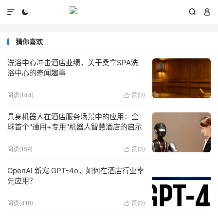




猜你喜欢
洗浴中心冲击酒店业绩，关于桑拿SPA洗
浴中心的奇闻趣事
阅读(144)
赞(
0
)

具身机器人在酒店服务场景中的应用：全
球首个"通用+专用"机器人智慧酒店的启示
阅读(159)
赞(
0
)

OpenAI 新宠 GPT-4o，如何在酒店行业率
先应用？
阅读(418)
赞(
0
)
