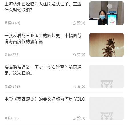
上海杭州已经取消入住刷脸认证了，三亚
什么时候取消？
阅读(443)
赞(
0
)

一张表看尽三亚酒店的辉煌史，十幅图载
满海南度假的繁荣篇
阅读(576)
赞(
0
)

海南跨海通道，历史上多次跳票的前因后
果，这次真的...
阅读(543)
赞(
0
)

电影《热辣滚烫》的英文名称为何是 YOLO
阅读(535)
赞(
0
)
