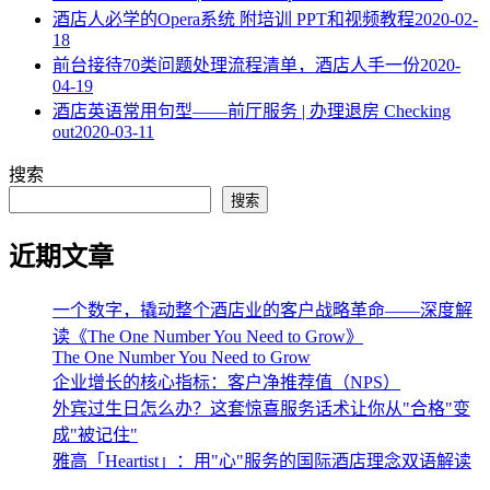
酒店人必学的Opera系统 附培训 PPT和视频教程
2020-02-
18
​前台接待70类问题处理流程清单，酒店人手一份
2020-
04-19
酒店英语常用句型——前厅服务 | 办理退房 Checking
out
2020-03-11
搜索
搜索
近期文章
一个数字，撬动整个酒店业的客户战略革命——深度解
读《The One Number You Need to Grow》
The One Number You Need to Grow
企业增长的核心指标：客户净推荐值（NPS）
外宾过生日怎么办？这套惊喜服务话术让你从"合格"变
成"被记住"
雅高「Heartist」：用"心"服务的国际酒店理念双语解读