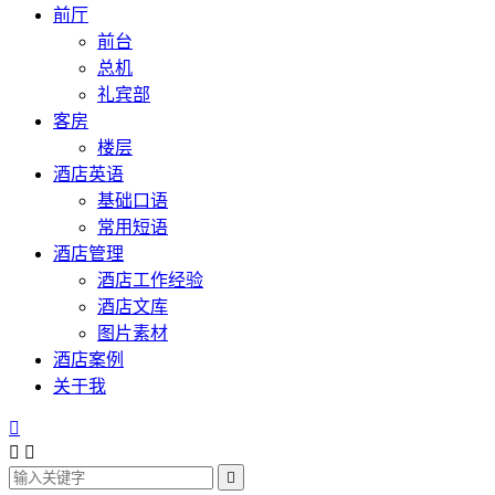
前厅
前台
总机
礼宾部
客房
楼层
酒店英语
基础口语
常用短语
酒店管理
酒店工作经验
酒店文库
图片素材
酒店案例
关于我



