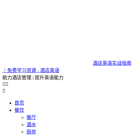
酒店英语实战指南
｜免费学习资源 - 酒店英语
助力酒店管理 | 提升英语能力



首页
餐饮
餐厅
酒水
厨房