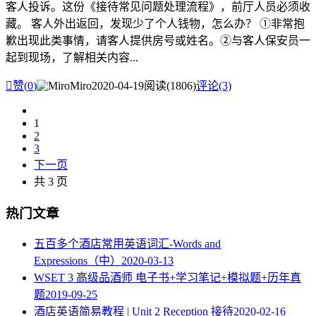
客人投诉。这份《接待常见问题处理流程》，前厅人员必须收
藏。 客人外出返回，发现少了个人钱物，怎么办？ ①非常抱
歉出现此类事情，请客人提供房号或姓名。②与客人保安员一
起到现场，了解相关内容...

赞(
0
)
Miro
2020-04-19
阅读(1806)
评论(3)
1
2
3
下一页
共 3 页
热门文章
五百多个酒店常用英语词汇-Words and
Expressions（中）
2020-03-13
WSET 3 高级品酒师 电子书+学习笔记+模拟题+历年真
题
2019-09-25
酒店英语简易教程 | Unit 2 Reception 接待
2020-02-16