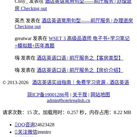
Cissy_
发表在
酒店英语常用句型——前厅服务 | 办理退
房 Checking out
英杰
发表在
酒店英语常用句型——前厅服务 | 办理退房
Checking out
greatwar
发表在
WSET 3 高级品酒师 电子书+学习笔记
+模拟题+历年真题
嗨
发表在
酒店英语口语 | 前厅服务之【客房类型】
嗨
发表在
酒店英语口语 | 前厅服务之【房价介绍】
© 2013-2026
酒店英语实战指南｜免费学习资源 - 酒店英语
琼ICP备19001286号
|
关于我
|
网站地图
admin#hotelenglish.cn
请求次数：15 次，加载用时：0.257 秒，内存占用：8.22 MB

QQ咨询
24623428

关注微信
immiro