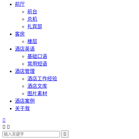
前厅
前台
总机
礼宾部
客房
楼层
酒店英语
基础口语
常用短语
酒店管理
酒店工作经验
酒店文库
图片素材
酒店案例
关于我



