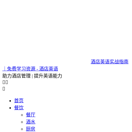
酒店英语实战指南
｜免费学习资源 - 酒店英语
助力酒店管理 | 提升英语能力



首页
餐饮
餐厅
酒水
厨房