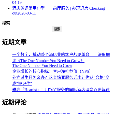
04-19
酒店英语常用句型——前厅服务 | 办理退房 Checking
out
2020-03-11
搜索
搜索
近期文章
一个数字，撬动整个酒店业的客户战略革命——深度解
读《The One Number You Need to Grow》
The One Number You Need to Grow
企业增长的核心指标：客户净推荐值（NPS）
外宾过生日怎么办？这套惊喜服务话术让你从"合格"变
成"被记住"
雅高「Heartist」：用"心"服务的国际酒店理念双语解读
近期评论