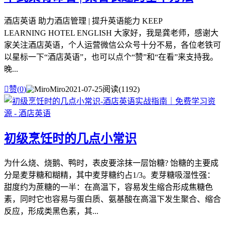
酒店英语 助力酒店管理 | 提升英语能力 KEEP
LEARNING HOTEL ENGLISH 大家好，我是龚老师，感谢大
家关注酒店英语，个人运营微信公众号十分不易，各位老铁可
以星标一下“酒店英语”，也可以点个“赞”和“在看”来支持我。
晚...

赞(
0
)
Miro
2021-07-25
阅读(1192)
初级烹饪时的几点小常识
为什么烧、烧鹅、鸭时，表皮要涂抹一层饴糖? 饴糖的主要成
分是麦芽糖和糊精，其中麦芽糖约占1/3。麦芽糖吸湿性强：
甜度约为蔗糖的一半：在高温下，容易发生缩合形成焦糖色
素，同时它也容易与蛋白质、氨基酸在高温下发生聚合、缩合
反应，形成类黑色素，其...