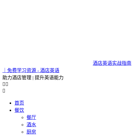
酒店英语实战指南
｜免费学习资源 - 酒店英语
助力酒店管理 | 提升英语能力



首页
餐饮
餐厅
酒水
厨房