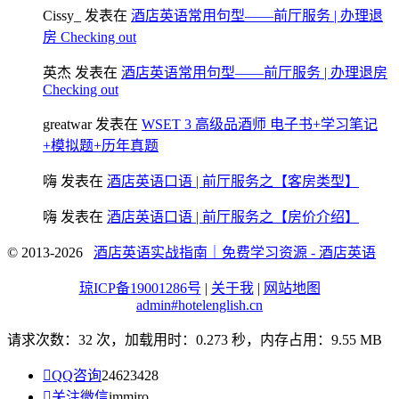
Cissy_
发表在
酒店英语常用句型——前厅服务 | 办理退
房 Checking out
英杰
发表在
酒店英语常用句型——前厅服务 | 办理退房
Checking out
greatwar
发表在
WSET 3 高级品酒师 电子书+学习笔记
+模拟题+历年真题
嗨
发表在
酒店英语口语 | 前厅服务之【客房类型】
嗨
发表在
酒店英语口语 | 前厅服务之【房价介绍】
© 2013-2026
酒店英语实战指南｜免费学习资源 - 酒店英语
琼ICP备19001286号
|
关于我
|
网站地图
admin#hotelenglish.cn
请求次数：32 次，加载用时：0.273 秒，内存占用：9.55 MB

QQ咨询
24623428

关注微信
immiro