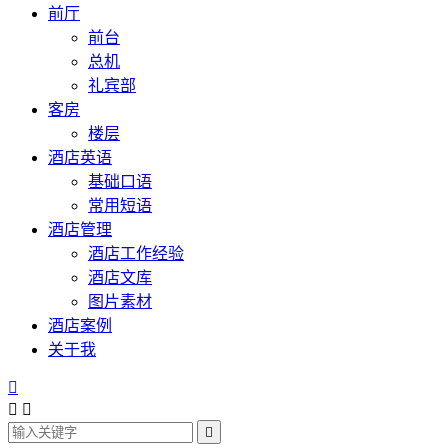
前厅
前台
总机
礼宾部
客房
楼层
酒店英语
基础口语
常用短语
酒店管理
酒店工作经验
酒店文库
图片素材
酒店案例
关于我



