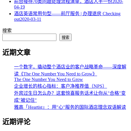
​前台接待70类问题处理流程清单，酒店人手一份
2020-
04-19
酒店英语常用句型——前厅服务 | 办理退房 Checking
out
2020-03-11
搜索
搜索
近期文章
一个数字，撬动整个酒店业的客户战略革命——深度解
读《The One Number You Need to Grow》
The One Number You Need to Grow
企业增长的核心指标：客户净推荐值（NPS）
外宾过生日怎么办？这套惊喜服务话术让你从"合格"变
成"被记住"
雅高「Heartist」：用"心"服务的国际酒店理念双语解读
近期评论