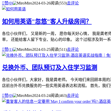

赞(
0
)
Miro
2024-03-26
阅读(553)
去评论
如何用英语"忽悠"客人升级房间？
各位小伙伴们， 又是新的一周， 愿你每天好心情， 我是龚老
率， 还能给客人留下专业、贴心的印象。 这个过程涉及到一系列

赞(
1
)
Miro
2024-03-25
阅读(511)
去评论
兑换外币、团队预订及入住学习监测
各位小伙伴们，大家好，我是龚老师。 今天咱们来回顾本周的
店前台外币兑换服务的一些实用英语表达和流程。 首先，我们要

赞(
0
)
Miro
2024-03-24
阅读(463)
去评论