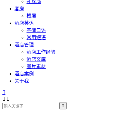
礼宾部
客房
楼层
酒店英语
基础口语
常用短语
酒店管理
酒店工作经验
酒店文库
图片素材
酒店案例
关于我



