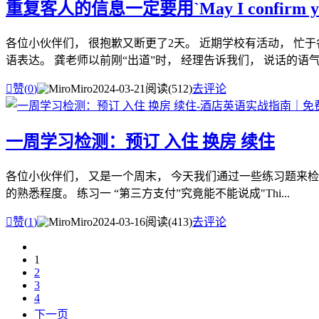
重复客人的信息一定要用`May I confirm you
各位小伙伴们， 很抱歉又断更了2天。 近期学校有活动， 忙
语表达。 龚老师以前刚“出道”时， 经理告诉我们， 说话的语气客

赞(
0
)
Miro
2024-03-21
阅读(512)
去评论
一周学习检测：预订 入住 换房 续住
各位小伙伴们， 又是一个周末， 今天我们通过一些练习题来
的熟悉程度。 练习一 “第三方支付”究竟能不能说成"Thi...

赞(
1
)
Miro
2024-03-16
阅读(413)
去评论
1
2
3
4
下一页