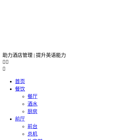
助力酒店管理 | 提升英语能力



首页
餐饮
餐厅
酒水
厨房
前厅
前台
总机