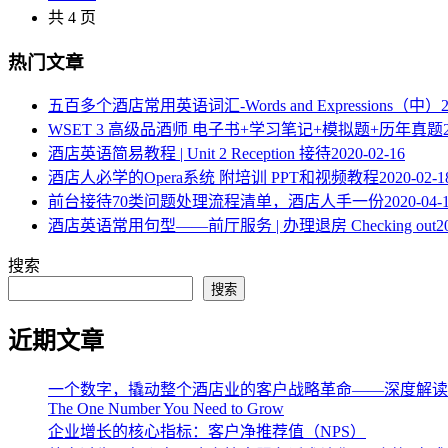
共 4 页
热门文章
五百多个酒店常用英语词汇-Words and Expressions（中）
WSET 3 高级品酒师 电子书+学习笔记+模拟题+历年真题
酒店英语简易教程 | Unit 2 Reception 接待
2020-02-16
酒店人必学的Opera系统 附培训 PPT和视频教程
2020-02-1
​前台接待70类问题处理流程清单，酒店人手一份
2020-04-
酒店英语常用句型——前厅服务 | 办理退房 Checking out
2
搜索
搜索
近期文章
一个数字，撬动整个酒店业的客户战略革命——深度解读《The One 
The One Number You Need to Grow
企业增长的核心指标：客户净推荐值（NPS）