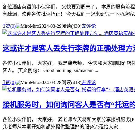
各位酒店英语的小伙伴们， 又快要到周末了， 本周的服务流程
有疏漏，欢迎各位批评指正！ 今天我们一起来研究一下酒店客人存

赞(
0
)
Miro
2024-03-29
阅读(430)
去评论
这或许才是客人丢失行李牌的正确处理方法.
各位小伙伴们， 大家好， 我是龚老师， 今天和大家聊聊酒
客人。 英文例句： Good morning, sir/madam....

赞(
0
)
Miro
2024-03-28
阅读(418)
去评论
接机服务时，如何询问客人是否有“托运的
各位小伙伴们， 大家好， 龚老师今天将和大家分享接机服务[Pi
龚老师从本期开始将额外提供整理好的服务流程给大家...