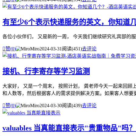
有至少6个表示快递服务的英文，你知道
各位小伙伴们， 又是新的一周， 今天我们继续研究礼宾部的服务流程 —— 为客人寄送

赞(
0
)
Miro
2024-03-31
阅读(451)
去评论
接机、行李寄存等学习监测
大家好， 又是一个周末， 按照计划， 龚老师今天一起来回顾
和人数等，然后根据客人的需求提供解决方案。如果客人想要更改

赞(
0
)
Miro
2024-03-30
阅读(439)
去评论
valuables 当真能直接表示"贵重物品"吗？