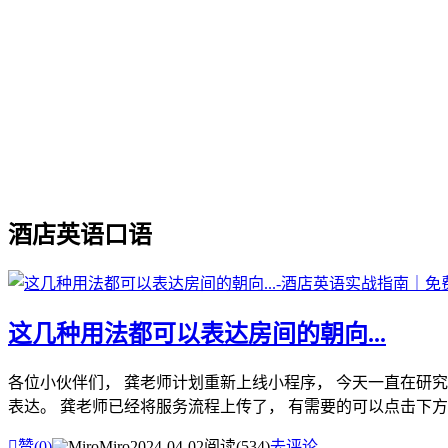
酒店英语口语
这几种用法都可以表达房间的朝向...
各位小伙伴们， 龚老师计划重新上线小程序， 今天一直在研
表达。 龚老师已经将服务流程上传了， 有需要的可以点击下方链接

赞(
0
)
Miro
2024-04-02
阅读(534)
去评论