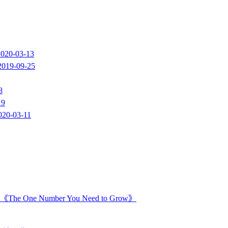
2020-03-13
2019-09-25
8
19
020-03-11
Number You Need to Grow》