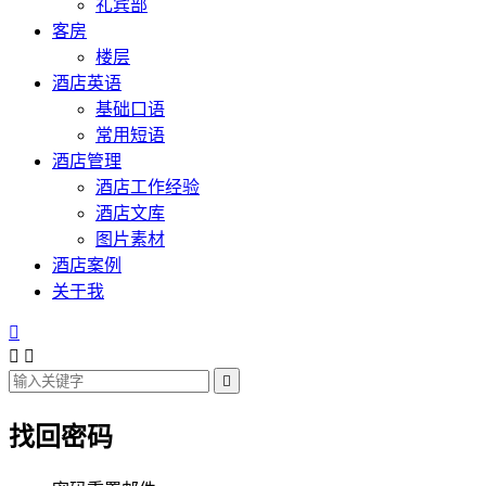
礼宾部
客房
楼层
酒店英语
基础口语
常用短语
酒店管理
酒店工作经验
酒店文库
图片素材
酒店案例
关于我




找回密码