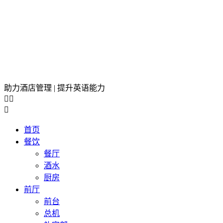
助力酒店管理 | 提升英语能力



首页
餐饮
餐厅
酒水
厨房
前厅
前台
总机