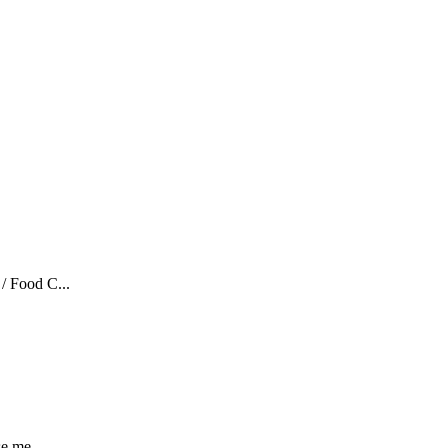
Food C...
 me...