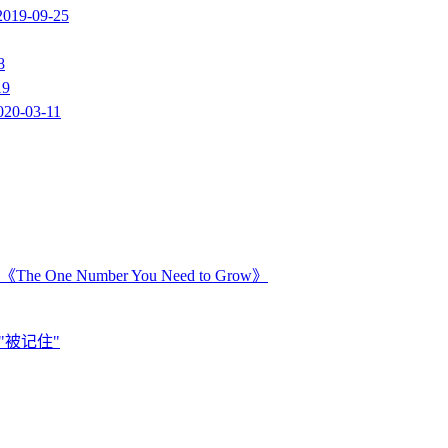
2019-09-25
8
19
020-03-11
Number You Need to Grow》
"被记住"