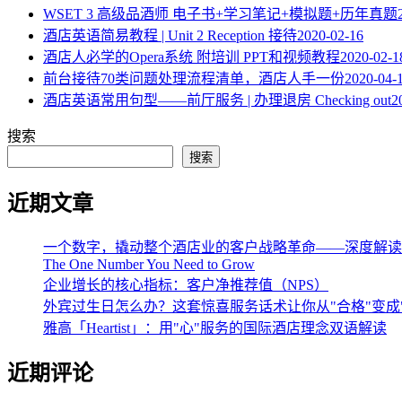
WSET 3 高级品酒师 电子书+学习笔记+模拟题+历年真题
酒店英语简易教程 | Unit 2 Reception 接待
2020-02-16
酒店人必学的Opera系统 附培训 PPT和视频教程
2020-02-1
​前台接待70类问题处理流程清单，酒店人手一份
2020-04-
酒店英语常用句型——前厅服务 | 办理退房 Checking out
2
搜索
搜索
近期文章
一个数字，撬动整个酒店业的客户战略革命——深度解读《The One 
The One Number You Need to Grow
企业增长的核心指标：客户净推荐值（NPS）
外宾过生日怎么办？这套惊喜服务话术让你从"合格"变成
雅高「Heartist」：用"心"服务的国际酒店理念双语解读
近期评论