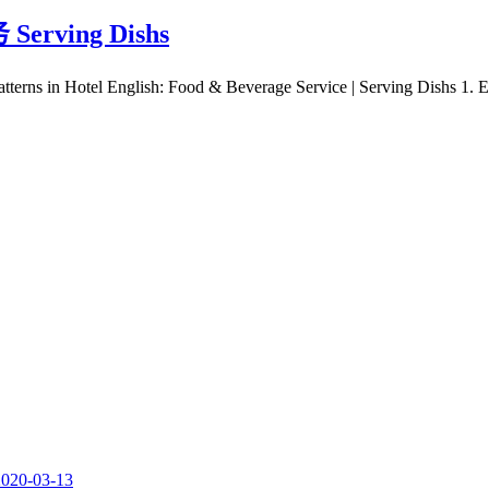
ving Dishs
l English: Food & Beverage Service | Serving Dishs 1. Enj
2020-03-13