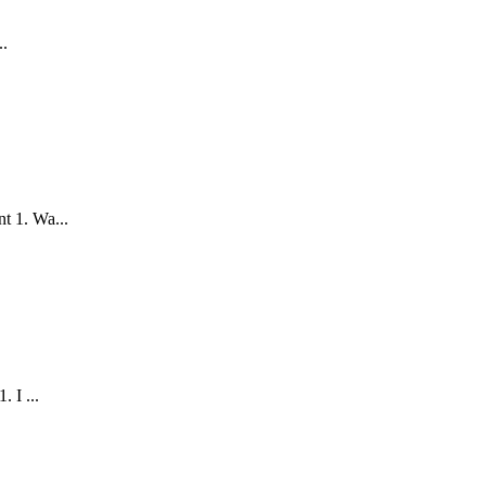
.
1. Wa...
I ...