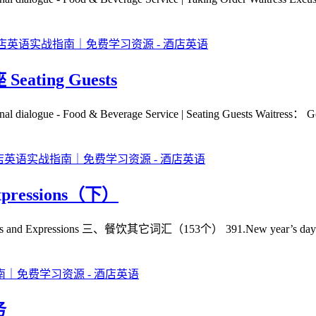
ing Guests
 - Food & Beverage Service | Seating Guests Waitress： Goo
ressions（下）
ressions 三、餐饮其它词汇（153个） 391.New year’s day 元旦 39
务