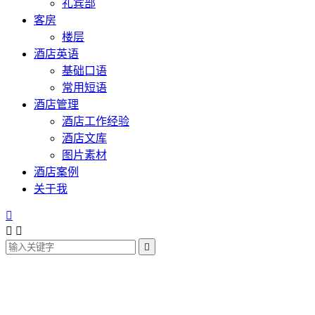
礼宾部
客房
楼层
酒店英语
基础口语
常用短语
酒店管理
酒店工作经验
酒店文库
图片素材
酒店案例
关于我



