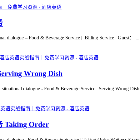
务
e – Food & Beverage Service | Billing Service Guest： ...
ng Wrong Dish
alogue - Food & Beverage Service | Serving Wrong Dish / 
ing Order
 - Food & Beverage Service | Taking Order Waitress Excuse