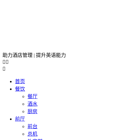
助力酒店管理 | 提升英语能力



首页
餐饮
餐厅
酒水
厨房
前厅
前台
总机