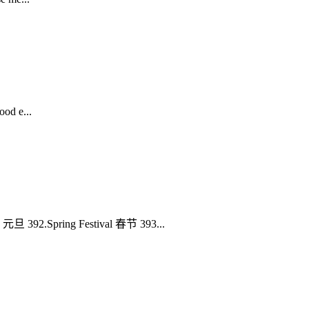
d e...
2.Spring Festival 春节 393...