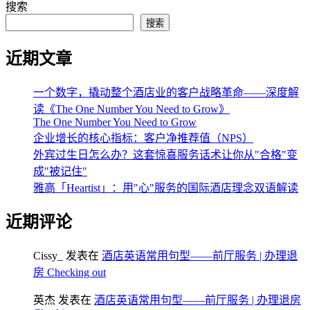
搜索
搜索
近期文章
一个数字，撬动整个酒店业的客户战略革命——深度解
读《The One Number You Need to Grow》
The One Number You Need to Grow
企业增长的核心指标：客户净推荐值（NPS）
外宾过生日怎么办？这套惊喜服务话术让你从"合格"变
成"被记住"
雅高「Heartist」：用"心"服务的国际酒店理念双语解读
近期评论
Cissy_
发表在
酒店英语常用句型——前厅服务 | 办理退
房 Checking out
英杰
发表在
酒店英语常用句型——前厅服务 | 办理退房