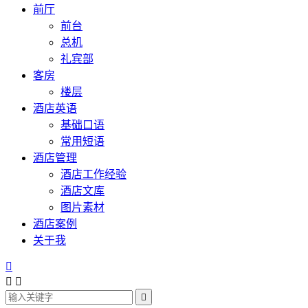
前厅
前台
总机
礼宾部
客房
楼层
酒店英语
基础口语
常用短语
酒店管理
酒店工作经验
酒店文库
图片素材
酒店案例
关于我



