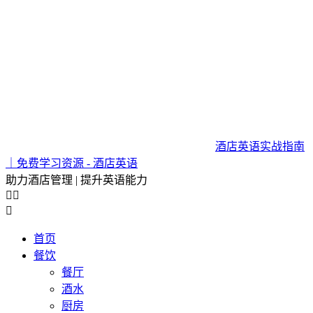
酒店英语实战指南
｜免费学习资源 - 酒店英语
助力酒店管理 | 提升英语能力



首页
餐饮
餐厅
酒水
厨房