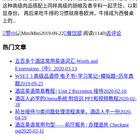
这种高级肉品搭配上同样高级的胡椒及香辛料一起烹饪，以彰
显身份。 再后来吃牛排的习惯就席卷欧洲，牛排成为西餐桌
上的...

赞(
0
)
Miro
2019-09-22

餐饮部
阅读(1140)
去评论
热门文章
五百多个酒店常用英语词汇-Words and
Expressions（中）
2020-03-13
WSET 3 高级品酒师 电子书+学习笔记+模拟题+历年真
题
2019-09-25
酒店英语简易教程 | Unit 2 Reception 接待
2020-02-16
酒店人必学的Opera系统 附培训 PPT和视频教程
2020-02-
18
​前台接待70类问题处理流程清单，酒店人手一份
2020-
04-19
酒店英语常用句型——前厅服务 | 办理退房 Checking
out
2020-03-11