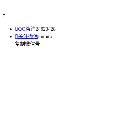


QQ咨询
24623428

关注微信
immiro
复制微信号