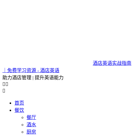
酒店英语实战指南
｜免费学习资源 - 酒店英语
助力酒店管理 | 提升英语能力



首页
餐饮
餐厅
酒水
厨房