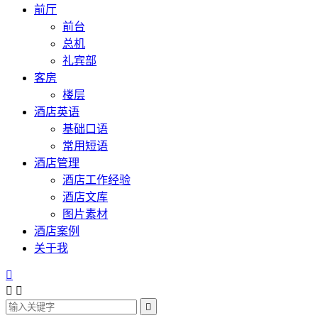
前厅
前台
总机
礼宾部
客房
楼层
酒店英语
基础口语
常用短语
酒店管理
酒店工作经验
酒店文库
图片素材
酒店案例
关于我



