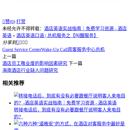

赞(
0
)
打赏
未经允许不得转载：
酒店英语实战指南｜免费学习资源 - 酒店
英语
»
酒店英语口语 | 总机服务之【叫醒服务】
分享到




Guest Service Center
Wake-Up Call
宾客服务中心
总机
上一篇
酒店员工敬业度的影响因素研究
下一篇
海南酒店行业缺人问题研究
相关推荐
转接电话后，到底有没有必要跟餐厅说明客人来电目
的？
六种"道晚安"的方式，在酒店对客服务中最好是