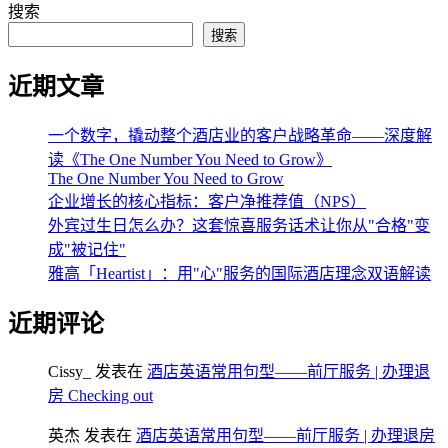
搜索
搜索
近期文章
一个数字，撬动整个酒店业的客户战略革命——深度解
读《The One Number You Need to Grow》
The One Number You Need to Grow
企业增长的核心指标：客户净推荐值（NPS）
外宾过生日怎么办？这套惊喜服务话术让你从"合格"变
成"被记住"
雅高「Heartist」：用"心"服务的国际酒店理念双语解读
近期评论
Cissy_
发表在
酒店英语常用句型——前厅服务 | 办理退
房 Checking out
英杰
发表在
酒店英语常用句型——前厅服务 | 办理退房