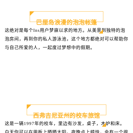
巴厘岛浪漫的泡泡帐篷
这绝对是每个Ins用户梦寐以求的地方。从美景到独特的泡
泡房间，再到你的私人游泳池，这个地方都绝对可以帮助你
与自己所爱的人，一起度过梦想中的假期。
西弗吉尼亚州的校车旅馆
这是一辆1997年的校车，里边有沙发，桌子，木炉和床。
白天你可以在甲板上晒晒太阳。夜晚点上蜡烛，会有一个很