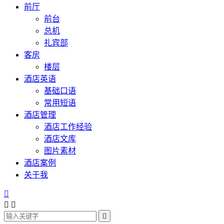
前厅
前台
总机
礼宾部
客房
楼层
酒店英语
基础口语
常用短语
酒店管理
酒店工作经验
酒店文库
图片素材
酒店案例
关于我



