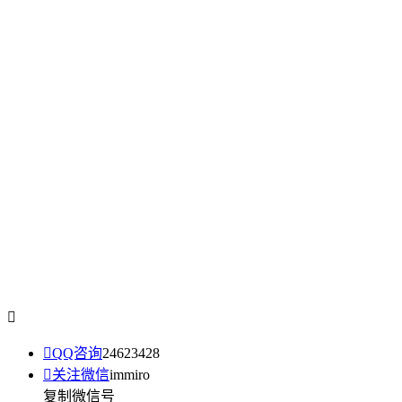


QQ咨询
24623428

关注微信
immiro
复制微信号