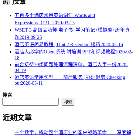
热门文章
五百多个酒店常用英语词汇-Words and
Expressions（中）
2020-03-13
WSET 3 高级品酒师 电子书+学习笔记+模拟题+历年真
题
2019-09-25
酒店英语简易教程 | Unit 2 Reception 接待
2020-02-16
酒店人必学的Opera系统 附培训 PPT和视频教程
2020-02-
18
​前台接待70类问题处理流程清单，酒店人手一份
2020-
04-19
酒店英语常用句型——前厅服务 | 办理退房 Checking
out
2020-03-11
搜索
搜索
近期文章
一个数字，撬动整个酒店业的客户战略革命——深度解