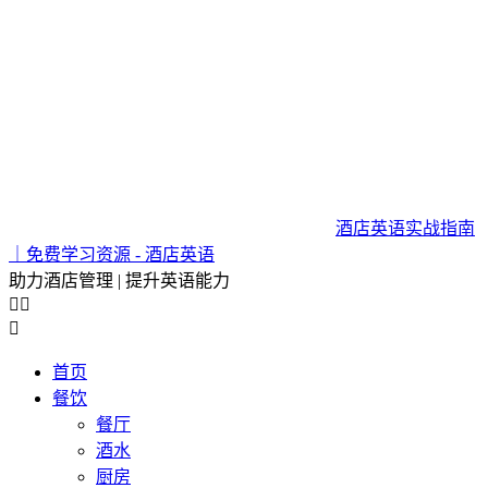
酒店英语实战指南
｜免费学习资源 - 酒店英语
助力酒店管理 | 提升英语能力



首页
餐饮
餐厅
酒水
厨房