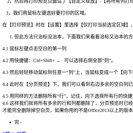
2，然后再打印预览页面试了【自定义绽放】-【将所有列打
3，我们用鼠标左键选好要打印的区域。
在【打印预览】时在【设置】里选择【仅打印当前选定区域】
但此方法只治标没治本，下面我们来看看治标又治本的方
4.1 鼠标左键点击空白的第一列
4.2 用快捷键：Ctrl+Shift+ → 可以选择右侧全部“列”。
4.3 然后轻轻移动鼠标到任意一“列”上，当鼠标变成一个【向
4.4 此时在【分页预览】下，我们可以看到右边多余的空白列
4.5 用同样的方法删除所有“行”，记住，向下选择所有行的快捷方式是：C
4.6 这样我们就将所有多余的行和列都删除了，分页预览时已经
才能完全删除掉空白页，如果你用的不是Office2013以上的
完 -