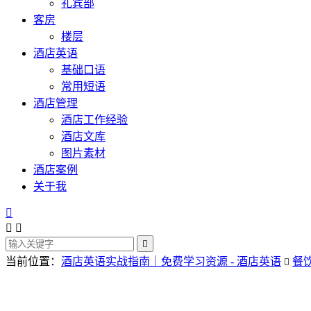
礼宾部
客房
楼层
酒店英语
基础口语
常用短语
酒店管理
酒店工作经验
酒店文库
图片素材
酒店案例
关于我




当前位置：
酒店英语实战指南｜免费学习资源 - 酒店英语
餐
