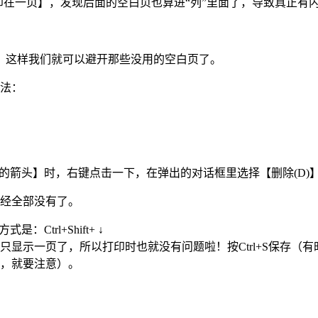
印在一页】，发现后面的空白页也算进“列”里面了，导致真正有
，这样我们就可以避开那些没用的空白页了。
法：
下的箭头】时，右键点击一下，在弹出的对话框里选择【删除(D)
已经全部没有了。
trl+Shift+ ↓
只显示一页了，所以打印时也就没有问题啦！按Ctrl+S保存（有
版本，就要注意）。