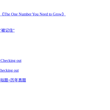
Number You Need to Grow》
"被记住"
king out
ing out
+模拟题+历年真题