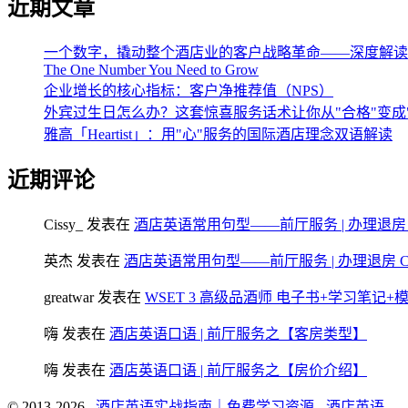
近期文章
一个数字，撬动整个酒店业的客户战略革命——深度解读《The One 
The One Number You Need to Grow
企业增长的核心指标：客户净推荐值（NPS）
外宾过生日怎么办？这套惊喜服务话术让你从"合格"变成
雅高「Heartist」：用"心"服务的国际酒店理念双语解读
近期评论
Cissy_
发表在
酒店英语常用句型——前厅服务 | 办理退房 Chec
英杰
发表在
酒店英语常用句型——前厅服务 | 办理退房 Check
greatwar
发表在
WSET 3 高级品酒师 电子书+学习笔记
嗨
发表在
酒店英语口语 | 前厅服务之【客房类型】
嗨
发表在
酒店英语口语 | 前厅服务之【房价介绍】
© 2013-2026
酒店英语实战指南｜免费学习资源 - 酒店英语