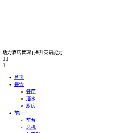
助力酒店管理 | 提升英语能力



首页
餐饮
餐厅
酒水
厨房
前厅
前台
总机