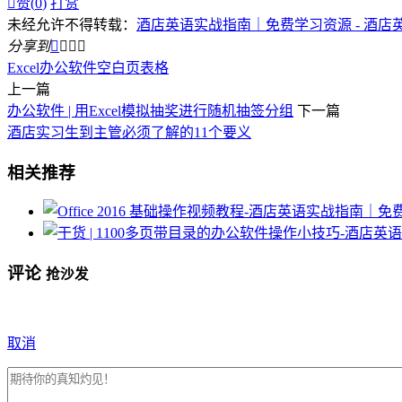

赞(
0
)
打赏
未经允许不得转载：
酒店英语实战指南｜免费学习资源 - 酒店
分享到




Excel
办公软件
空白页
表格
上一篇
办公软件 | 用Excel模拟抽奖进行随机抽签分组
下一篇
酒店实习生到主管必须了解的11个要义
相关推荐
评论
抢沙发
取消