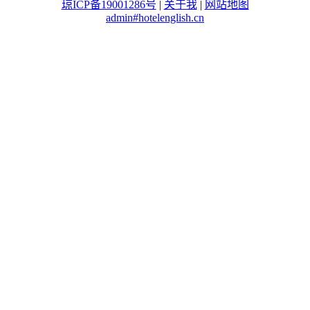
琼ICP备19001286号
|
关于我
|
网站地图
admin#hotelenglish.cn