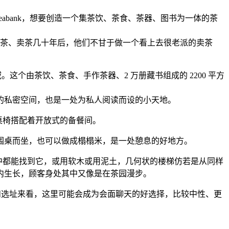
eabank，想要创造一个集茶饮、茶食、茶器、图书为一体的茶
在做茶、卖茶几十年后，他们不甘于做一个看上去很老派的卖茶
区域。这个由茶饮、茶食、手作茶器、2 万册藏书组成的 2200 平方
的私密空间，也是一处为私人阅读而设的小天地。
桌椅搭配着开放式的备餐间。
围桌而坐，也可以做成榻榻米，是一处憩息的好地方。
及家具中都能找到它，或用软木或用泥土，几何状的楼梯仿若是从同样
内生长，顾客身处其中又像是在茶园漫步。
间和选址来看，这里可能会成为会面聊天的好选择，比较中性、更