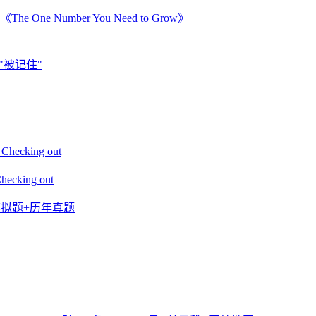
Number You Need to Grow》
"被记住"
king out
ing out
+模拟题+历年真题