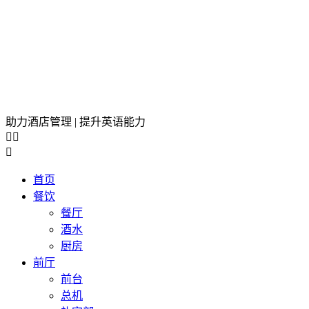
助力酒店管理 | 提升英语能力



首页
餐饮
餐厅
酒水
厨房
前厅
前台
总机