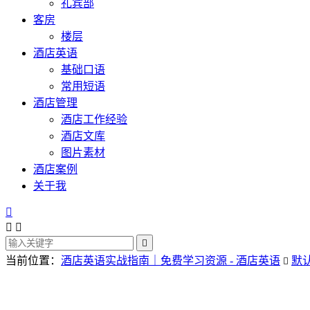
礼宾部
客房
楼层
酒店英语
基础口语
常用短语
酒店管理
酒店工作经验
酒店文库
图片素材
酒店案例
关于我




当前位置：
酒店英语实战指南｜免费学习资源 - 酒店英语
默
