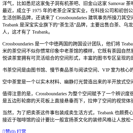
洋气，比如悉尼这家兔子洞有机茶吧、旧金山这家 Samovar 茶
最近，成立于 1975 年的老茶企深宝实业，在科技公司和初创
生活创新品牌，还请来了 Crossboundaries 建筑事务所操刀其
Teabank 是深宝实业旗下的“茶生活”品牌，主要出售白
人，这才有了 Teabank。
Crossboundaries 是一个中徳两国的跨国设计团队，他们
米的茶空间不似你惯常印象中老茶馆的模样，它既有茶园自然
悦读茶室拥有可灵活组合的空间形式，丰富的图书专区呈现的
书茶空间是由图书馆、慢节奏品茶与阅读空间、VIP 室为核
空中茶室是一个以实木材料、幽静灯光营造出来的半开放式空
值得注意的是，Crossboundaries 为整个空间赋予
是五边形轮廓的天花板上直接悬垂而下，拉伸了空间的视觉体
当然，为了把卖茶这件事包装成卖生活方式，Teabank 
接近于咖啡馆的设计要比一般宣扬茶文化的装修风格让人放松

赞(
0
)
打赏