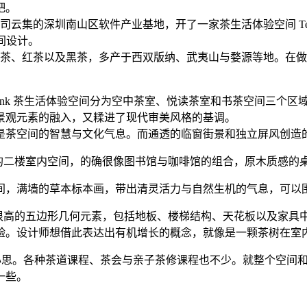
吧。
公司云集的深圳南山区软件产业基地，开了一家茶生活体验空间 T
空间设计。
茶、乌龙茶、红茶以及黑茶，多产于西双版纳、武夷山与婺源等地。
将 Teabank 茶生活体验空间分为空中茶室、悦读茶室和书茶空间三个
景观元素的融入，又糅进了现代审美风格的基调。
是茶空间的智慧与文化气息。而通透的临窗街景和独立屏风创造
心的二楼室内空间，的确很像图书馆与咖啡馆的组合，原木质感的
间，满墙的草本标本画，带出清灵活力与自然生机的气息，可以
了一个辨识度很高的五边形几何元素，包括地板、楼梯结构、天花板以
验。设计师想借此表达出有机增长的概念，就像是一颗茶树在室
也颇费心思。各种茶道课程、茶会与亲子茶修课程也不少。就整个空
一些。