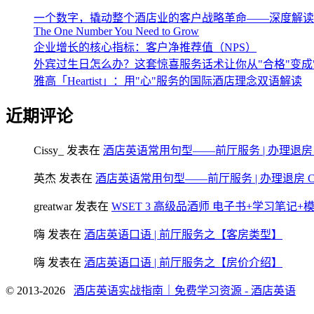
一个数字，撬动整个酒店业的客户战略革命——深度解读《The One 
The One Number You Need to Grow
企业增长的核心指标：客户净推荐值（NPS）
外宾过生日怎么办？这套惊喜服务话术让你从"合格"变成
雅高「Heartist」：用"心"服务的国际酒店理念双语解读
近期评论
Cissy_
发表在
酒店英语常用句型——前厅服务 | 办理退房 Chec
英杰
发表在
酒店英语常用句型——前厅服务 | 办理退房 Check
greatwar
发表在
WSET 3 高级品酒师 电子书+学习笔记
嗨
发表在
酒店英语口语 | 前厅服务之【客房类型】
嗨
发表在
酒店英语口语 | 前厅服务之【房价介绍】
© 2013-2026
酒店英语实战指南｜免费学习资源 - 酒店英语