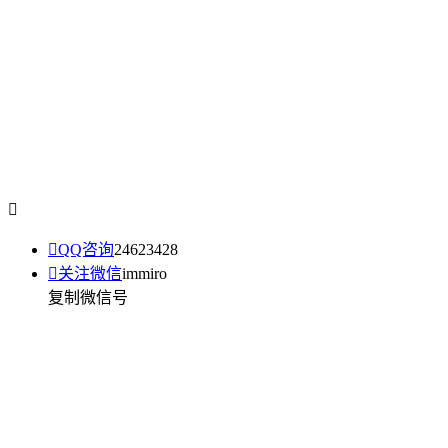


QQ咨询
24623428

关注微信
immiro
复制微信号