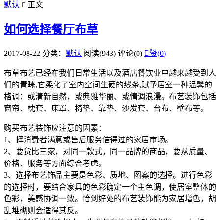
默认
正文

如何选择餐厅布草
2017-08-22
分类：
默认
阅读(943)
评论(0)

赞(
0
)
布草布艺已经在我们日常生活以及酒店餐饮业中越来越受到人
们的青睐,它柔化了室内空间生硬的线条,赋予居室一种温馨的
格调：或清新自然，或典雅华丽、或情调浪漫。布艺装饰包括
窗帘、枕套、床罩、椅垫、靠垫、沙发套、台布、壁布等。
购买布艺装饰应注意的因素：
1、择消费者满意或售后服务信得过的家居市场。
2、要货比三家，对同一款式，同一品牌的商品，要从质量、
价格、服务等方面综合考虑。
3、选择布艺饰品主要是色彩、质地、图案的选择。进行色彩
的选择时，要结合家具的色彩确定一个主色调，使居室整体的
色彩，美感协调一致。恰到好处的布艺装饰能为家居增色，胡
乱堆砌则会适得其反。