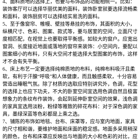
4、面料质地的选择上，也要与布饰品的功能相统一。比如：
装饰客厅可以选择华丽优美的面料，装饰卧室就要选择流畅柔
和面料，装饰厨房可以选择结实易洗的面料。
5、至于像窗帘、帷幔、壁挂等悬挂的布饰，其面积的大小，
纵横尺寸、色彩、图案、款式等，要与居室的空间，立面尺寸
度相匹配，在视觉上也要取得平衡感。如较大的窗户。应宽出
窗洞、长度接近地面或落地的窗帘来装饰：小空间内，要配以
图案细小的布料，只有大空间才能选择大型图案的布饰，这样
才不会有失平衡。
6、床上布艺一定要选择纯棉质地的布料，纯棉布料吸汗且柔
软，有利于汗腺“呼吸”和人体健康，而且触感柔软，十分容易
营造出睡眠气氛。除了材质的选取应特别讲究外，色调，花型
的选择上也应下功夫，不大的卧室空间宜选用色调自然且极富
想象力的条纹布作装饰，会起到延伸卧室空间的效果，浅色调
的家具宜选用淡粉，粉绿等雅致的碎花布料：对于深色调的家
具，墨绿深蓝等色彩都是上乘之选。
7、铺陈的布饰如地毯、台布、床罩等，应与室内地面，家具
的尺寸相和谐，要维护地面和床面的稳定感。地面多采用稍深
的颜色，台布和床罩应反映出与地面的大小和色彩的对比，应