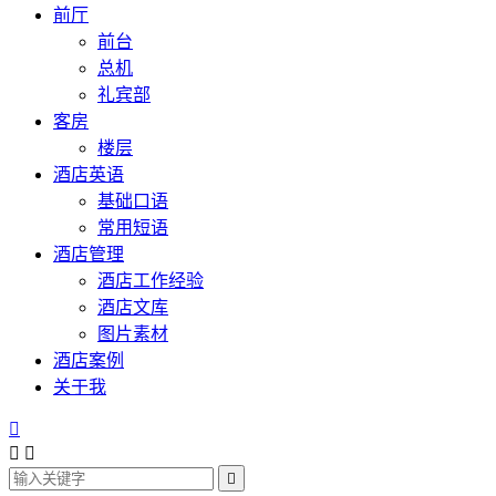
前厅
前台
总机
礼宾部
客房
楼层
酒店英语
基础口语
常用短语
酒店管理
酒店工作经验
酒店文库
图片素材
酒店案例
关于我



