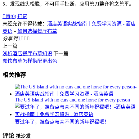
5、发现线头松脱，不可用手扯断，应用剪刀整齐将之剪平。

赞(
0
)
打赏
未经允许不得转载：
酒店英语实战指南｜免费学习资源 - 酒店
英语
»
如何选择餐厅布草
分享到




上一篇
浅析酒店餐厅布草知识
下一篇
餐饮布草怎样搭配更出色
相关推荐
The US island with no cars and one horse for every person
要过年了，准备点与众不同的新年祝福吧！
评论
抢沙发