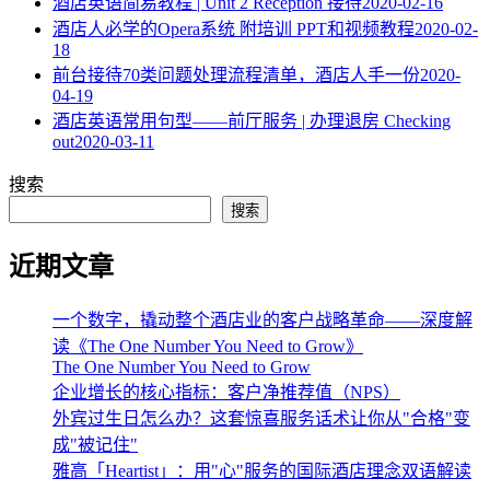
酒店英语简易教程 | Unit 2 Reception 接待
2020-02-16
酒店人必学的Opera系统 附培训 PPT和视频教程
2020-02-
18
​前台接待70类问题处理流程清单，酒店人手一份
2020-
04-19
酒店英语常用句型——前厅服务 | 办理退房 Checking
out
2020-03-11
搜索
搜索
近期文章
一个数字，撬动整个酒店业的客户战略革命——深度解
读《The One Number You Need to Grow》
The One Number You Need to Grow
企业增长的核心指标：客户净推荐值（NPS）
外宾过生日怎么办？这套惊喜服务话术让你从"合格"变
成"被记住"
雅高「Heartist」：用"心"服务的国际酒店理念双语解读