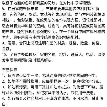
以低于地面的色彩和明度的花纹，在对比中取得和谐。
8、在居室的整体布置上，布饰也要与其他装饰相呼应和协
调。它的色彩、款式。意蕴等的表现形式，要与室内装饰格调
相统一。色彩浓重，花纹繁复的布饰表现力强，但较难配对，
适合具有豪华风格的空间。浅色的，具有鲜艳彩度或简洁图案
的布饰，能衬托现代感强的空间。在一个具有中国古典风格的
室内，最好用带有中国传统图案的织物来配衬。
9、发票、合同上必须注明布艺的材质、规格、数量、价格、
金额。
10、了解主办单位及厂家的名称、地址、联系人、电话、以便
发生质量问题能及时联系解决。
布艺保养
1、每周致少吸尘一次，尤其注意去除织物结构间的积尘。
2、如垫子可翻转换用，应每周翻转一次，使磨损均匀分布。
3、如沾有污渍，可用干净抹布沾水拭去。为免留下印迹，最
好从污渍外围抹起。丝绒家具不可沾水，应使用干洗剂。
4、如有布套及衬套都应以干洗方式清洗，不可水洗，禁止漂
白。