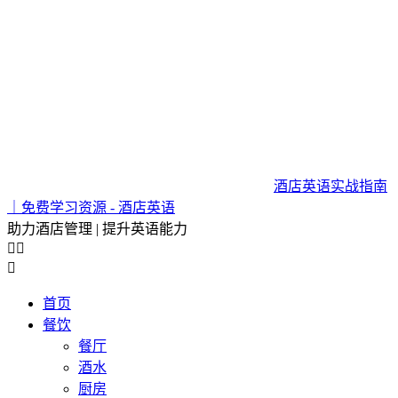
酒店英语实战指南
｜免费学习资源 - 酒店英语
助力酒店管理 | 提升英语能力



首页
餐饮
餐厅
酒水
厨房