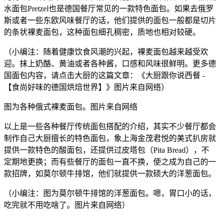
水面包Pretzel也是德国餐厅常见的一款特色面包。如果去俄罗
斯或者一些东欧风味餐厅的话，他们提供的面包一般都是切片
的条状裸麦面包，这种面包细孔稠密，质地也相对较硬。
（小编注：随着健康饮食风潮的兴起，裸麦面包越来越受欢
迎。抹上奶酪、黄油或者各种酱，口感和风味很鲜明。更多德
国面包内容，请点击大厨的这篇文章：《大厨跟你说西餐 -
【食尚好味的德国烘焙世界】》图片来自网络）
图为各种俄式裸麦面包。图片来自网络
以上是一些各种餐厅传统面包搭配的介绍，其实不少餐厅都会
制作自己大厨擅长的特色面包，象上海金茂君悦的美式扒房就
提供一款特色的酸面包，还提供过皮塔包（Pita Bread），不
定期地更换；而有些餐厅的面包一直不换，使之成为自己的一
款招牌，如莫尔顿牛排馆，他们就提供一款硕大的洋葱面包。
（小编注：图为莫尔顿牛排馆的洋葱面包。嗯，胃口小的话，
吃完就不用吃啥了。图片来自网络）