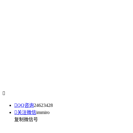


QQ咨询
24623428

关注微信
immiro
复制微信号