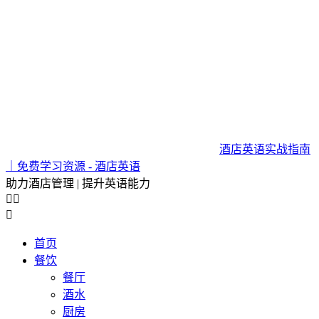
酒店英语实战指南
｜免费学习资源 - 酒店英语
助力酒店管理 | 提升英语能力



首页
餐饮
餐厅
酒水
厨房