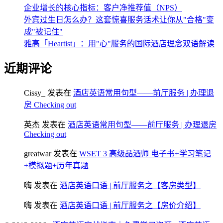
企业增长的核心指标：客户净推荐值（NPS）
外宾过生日怎么办？这套惊喜服务话术让你从"合格"变
成"被记住"
雅高「Heartist」：用"心"服务的国际酒店理念双语解读
近期评论
Cissy_
发表在
酒店英语常用句型——前厅服务 | 办理退
房 Checking out
英杰
发表在
酒店英语常用句型——前厅服务 | 办理退房
Checking out
greatwar
发表在
WSET 3 高级品酒师 电子书+学习笔记
+模拟题+历年真题
嗨
发表在
酒店英语口语 | 前厅服务之【客房类型】
嗨
发表在
酒店英语口语 | 前厅服务之【房价介绍】