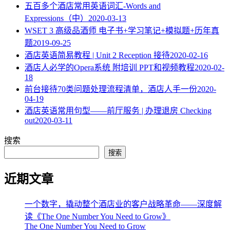
五百多个酒店常用英语词汇-Words and
Expressions（中）
2020-03-13
WSET 3 高级品酒师 电子书+学习笔记+模拟题+历年真
题
2019-09-25
酒店英语简易教程 | Unit 2 Reception 接待
2020-02-16
酒店人必学的Opera系统 附培训 PPT和视频教程
2020-02-
18
​前台接待70类问题处理流程清单，酒店人手一份
2020-
04-19
酒店英语常用句型——前厅服务 | 办理退房 Checking
out
2020-03-11
搜索
搜索
近期文章
一个数字，撬动整个酒店业的客户战略革命——深度解
读《The One Number You Need to Grow》
The One Number You Need to Grow