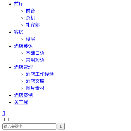
前厅
前台
总机
礼宾部
客房
楼层
酒店英语
基础口语
常用短语
酒店管理
酒店工作经验
酒店文库
图片素材
酒店案例
关于我



