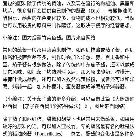
面包的配料除了传统的黄油，以及现在流行的橄榄油、黑醋和
烤蒜，很多餐厅会提供自己制作的蘸酱（Dip），与橄榄油黑
醋相比，蘸酱的花色变化较多，食物的成本也相对较低，当然
也可以用较贵的原料来制作蘸酱，这取决于餐厅的经营思想。
小编注：图为烟熏竹荚鱼酱。图片来自网络
常见的蘸酱一般都用蔬菜来制作，如西红柿酱或茄子酱，西红
柿酱和披萨酱差不多，制作时会加入洋葱、蒜、百里香和牛
至。茄子酱有很多做法，除了传统的中东茄子酱，还可以做成
其它风味，如把茄子烤熟剁烂以后，加入原味酸奶、柠檬汁、
薄荷叶做成蘸酱，还可以加入孜然或辣椒粉，或者还可以和洋
葱、烤蒜一起，加入柠檬汁、蛋黄酱做成洋葱茄子烤蒜酱。
（小编注：关于茄子酱的更多介绍，可以点击此篇《大厨跟你
说西餐 -【茄子在西餐里的各种做法】 》，图片来自网络）
除了茄子和西红柿，甜椒和胡萝卜也经常用来做蘸酱，如果用
较好的原料的话，可以加入亚枝竹，荤的蘸酱最有名的就是法
式的猪油肉酱（Pork rillettes），总之，蘸酱的变化也是多种多