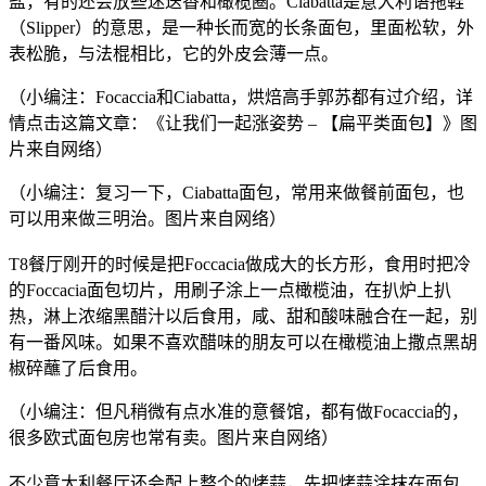
盐，有的还会放些迷迭香和橄榄圈。Ciabatta是意大利语拖鞋
（Slipper）的意思，是一种长而宽的长条面包，里面松软，外
表松脆，与法棍相比，它的外皮会薄一点。
（小编注：Focaccia和Ciabatta，烘焙高手郭苏都有过介绍，详
情点击这篇文章：《让我们一起涨姿势 – 【扁平类面包】》图
片来自网络）
（小编注：复习一下，Ciabatta面包，常用来做餐前面包，也
可以用来做三明治。图片来自网络）
T8餐厅刚开的时候是把Foccacia做成大的长方形，食用时把冷
的Foccacia面包切片，用刷子涂上一点橄榄油，在扒炉上扒
热，淋上浓缩黑醋汁以后食用，咸、甜和酸味融合在一起，别
有一番风味。如果不喜欢醋味的朋友可以在橄榄油上撒点黑胡
椒碎蘸了后食用。
（小编注：但凡稍微有点水准的意餐馆，都有做Focaccia的，
很多欧式面包房也常有卖。图片来自网络）
不少意大利餐厅还会配上整个的烤蒜，先把烤蒜涂抹在面包