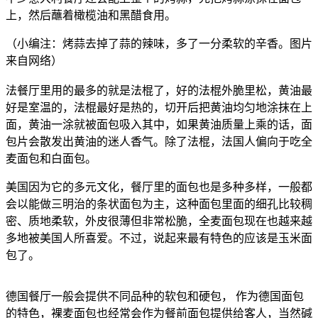
上，然后蘸着橄榄油和黑醋食用。
（小编注：烤蒜去掉了蒜的辣味，多了一分柔软的辛香。图片
来自网络）
法餐厅里用的最多的就是法棍了，好的法棍外脆里松，黄油最
好是室温的，法棍最好是热的，切开后把黄油均匀地涂抹在上
面，黄油一涂就被面包吸入其中，如果黄油质量上乘的话，面
包片会散发出黄油的迷人香气。除了法棍，法国人偏向于吃全
麦面包和白面包。
美国因为它的多元文化，餐厅里的面包也是多种多样，一般都
会以能做三明治的条状面包为主，这种面包里面的细孔比较稠
密、质地柔软，外皮很薄但非常松脆，全麦面包现在也越来越
多地被美国人所喜爱。不过，说起来最有特色的应该是玉米面
包了。
德国餐厅一般会提供不同品种的软包和硬包， 作为德国面包
的特色，裸麦面包也经常会作为餐前面包提供给客人，当然碱