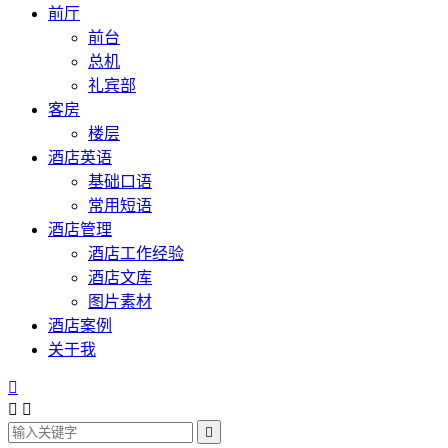
前厅
前台
总机
礼宾部
客房
楼层
酒店英语
基础口语
常用短语
酒店管理
酒店工作经验
酒店文库
图片素材
酒店案例
关于我



