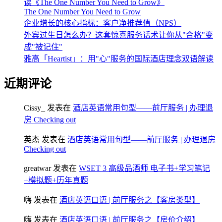
读《The One Number You Need to Grow》
The One Number You Need to Grow
企业增长的核心指标：客户净推荐值（NPS）
外宾过生日怎么办？这套惊喜服务话术让你从"合格"变
成"被记住"
雅高「Heartist」：用"心"服务的国际酒店理念双语解读
近期评论
Cissy_
发表在
酒店英语常用句型——前厅服务 | 办理退
房 Checking out
英杰
发表在
酒店英语常用句型——前厅服务 | 办理退房
Checking out
greatwar
发表在
WSET 3 高级品酒师 电子书+学习笔记
+模拟题+历年真题
嗨
发表在
酒店英语口语 | 前厅服务之【客房类型】
嗨
发表在
酒店英语口语 | 前厅服务之【房价介绍】