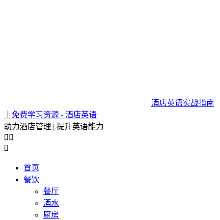
酒店英语实战指南
｜免费学习资源 - 酒店英语
助力酒店管理 | 提升英语能力



首页
餐饮
餐厅
酒水
厨房