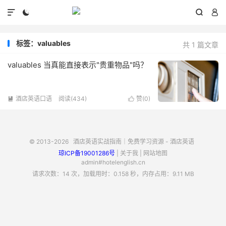




标签：valuables
共 1 篇文章
valuables 当真能直接表示"贵重物品"吗？
酒店英语口语
阅读(434)
赞(
0
)


© 2013-2026
酒店英语实战指南｜免费学习资源 - 酒店英语
琼ICP备19001286号
|
关于我
|
网站地图
admin#hotelenglish.cn
请求次数：14 次，加载用时：0.158 秒，内存占用：9.11 MB