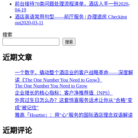
​前台接待70类问题处理流程清单，酒店人手一份
2020-
04-19
酒店英语常用句型——前厅服务 | 办理退房 Checking
out
2020-03-11
搜索
搜索
近期文章
一个数字，撬动整个酒店业的客户战略革命——深度解
读《The One Number You Need to Grow》
The One Number You Need to Grow
企业增长的核心指标：客户净推荐值（NPS）
外宾过生日怎么办？这套惊喜服务话术让你从"合格"变
成"被记住"
雅高「Heartist」：用"心"服务的国际酒店理念双语解读
近期评论