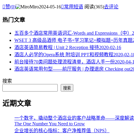

赞(
0
)
Miro
2024-05-16

常用短语
阅读(365)
去评论
热门文章
五百多个酒店常用英语词汇-Words and Expressions（中）
WSET 3 高级品酒师 电子书+学习笔记+模拟题+历年真题
酒店英语简易教程 | Unit 2 Reception 接待
2020-02-16
酒店人必学的Opera系统 附培训 PPT和视频教程
2020-02-1
​前台接待70类问题处理流程清单，酒店人手一份
2020-04-
酒店英语常用句型——前厅服务 | 办理退房 Checking out
2
搜索
搜索
近期文章
一个数字，撬动整个酒店业的客户战略革命——深度解读《The One 
The One Number You Need to Grow
企业增长的核心指标：客户净推荐值（NPS）