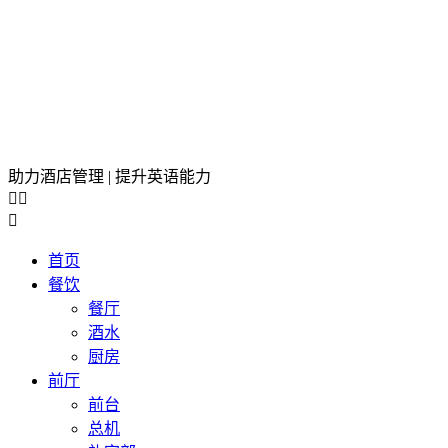
助力酒店管理 | 提升英语能力



首页
餐饮
餐厅
酒水
厨房
前厅
前台
总机