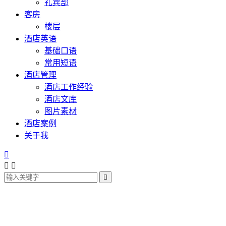
礼宾部
客房
楼层
酒店英语
基础口语
常用短语
酒店管理
酒店工作经验
酒店文库
图片素材
酒店案例
关于我



