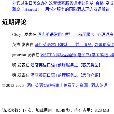
外宾过生日怎么办？这套惊喜服务话术让你从"合格"变成
雅高「Heartist」：用"心"服务的国际酒店理念双语解读
近期评论
Cissy_
发表在
酒店英语常用句型——前厅服务 | 办理退房 Chec
英杰
发表在
酒店英语常用句型——前厅服务 | 办理退房 Check
greatwar
发表在
WSET 3 高级品酒师 电子书+学习笔记
嗨
发表在
酒店英语口语 | 前厅服务之【客房类型】
嗨
发表在
酒店英语口语 | 前厅服务之【房价介绍】
© 2013-2026
酒店英语实战指南｜免费学习资源 - 酒店英语
请求次数：17 次，加载用时：0.149 秒，内存占用：8.23 MB