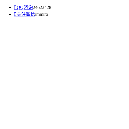

QQ咨询
24623428

关注微信
immiro