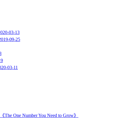
2020-03-13
2019-09-25
8
19
020-03-11
Number You Need to Grow》