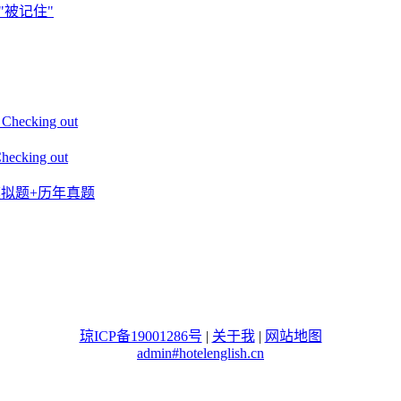
"被记住"
king out
ing out
+模拟题+历年真题
琼ICP备19001286号
|
关于我
|
网站地图
admin#hotelenglish.cn