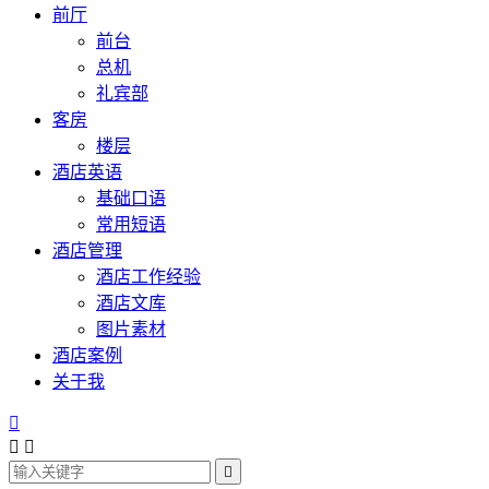
前厅
前台
总机
礼宾部
客房
楼层
酒店英语
基础口语
常用短语
酒店管理
酒店工作经验
酒店文库
图片素材
酒店案例
关于我



