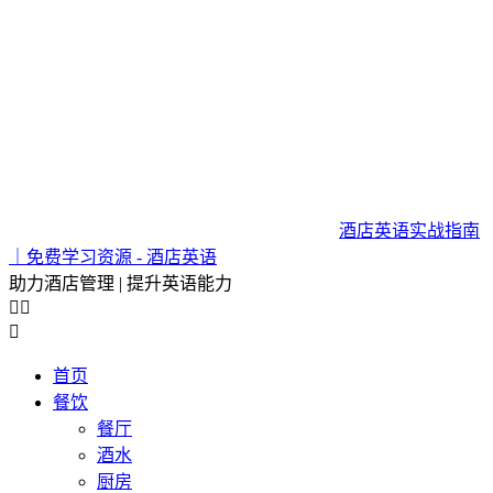
酒店英语实战指南
｜免费学习资源 - 酒店英语
助力酒店管理 | 提升英语能力



首页
餐饮
餐厅
酒水
厨房