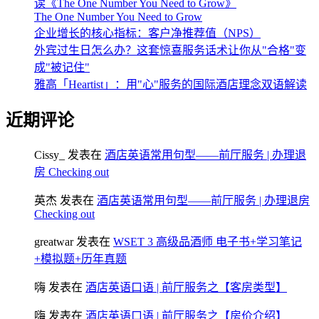
读《The One Number You Need to Grow》
The One Number You Need to Grow
企业增长的核心指标：客户净推荐值（NPS）
外宾过生日怎么办？这套惊喜服务话术让你从"合格"变
成"被记住"
雅高「Heartist」：用"心"服务的国际酒店理念双语解读
近期评论
Cissy_
发表在
酒店英语常用句型——前厅服务 | 办理退
房 Checking out
英杰
发表在
酒店英语常用句型——前厅服务 | 办理退房
Checking out
greatwar
发表在
WSET 3 高级品酒师 电子书+学习笔记
+模拟题+历年真题
嗨
发表在
酒店英语口语 | 前厅服务之【客房类型】
嗨
发表在
酒店英语口语 | 前厅服务之【房价介绍】