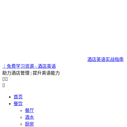
酒店英语实战指南
｜免费学习资源 - 酒店英语
助力酒店管理 | 提升英语能力



首页
餐饮
餐厅
酒水
厨房