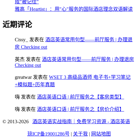
成"被记住"
雅高「Heartist」：用"心"服务的国际酒店理念双语解读
近期评论
Cissy_
发表在
酒店英语常用句型——前厅服务 | 办理退
房 Checking out
英杰
发表在
酒店英语常用句型——前厅服务 | 办理退房
Checking out
greatwar
发表在
WSET 3 高级品酒师 电子书+学习笔记
+模拟题+历年真题
嗨
发表在
酒店英语口语 | 前厅服务之【客房类型】
嗨
发表在
酒店英语口语 | 前厅服务之【房价介绍】
© 2013-2026
酒店英语实战指南｜免费学习资源 - 酒店英语
琼ICP备19001286号
|
关于我
|
网站地图