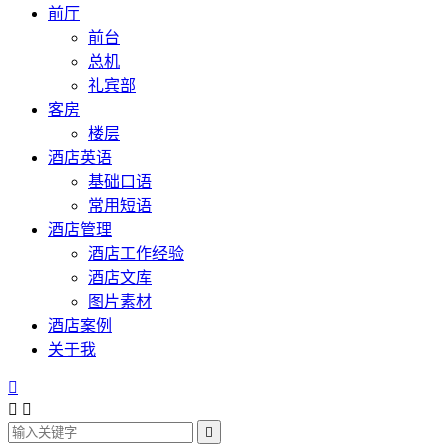
前厅
前台
总机
礼宾部
客房
楼层
酒店英语
基础口语
常用短语
酒店管理
酒店工作经验
酒店文库
图片素材
酒店案例
关于我



