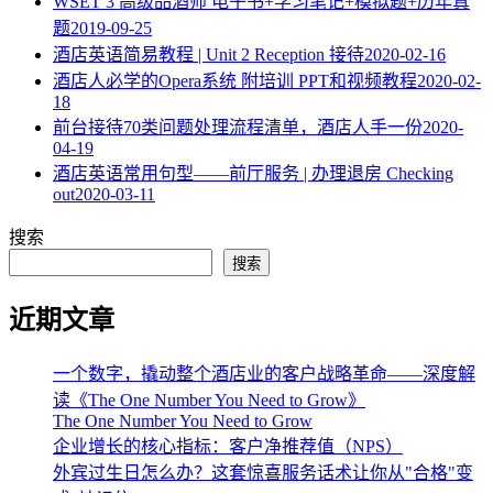
WSET 3 高级品酒师 电子书+学习笔记+模拟题+历年真
题
2019-09-25
酒店英语简易教程 | Unit 2 Reception 接待
2020-02-16
酒店人必学的Opera系统 附培训 PPT和视频教程
2020-02-
18
​前台接待70类问题处理流程清单，酒店人手一份
2020-
04-19
酒店英语常用句型——前厅服务 | 办理退房 Checking
out
2020-03-11
搜索
搜索
近期文章
一个数字，撬动整个酒店业的客户战略革命——深度解
读《The One Number You Need to Grow》
The One Number You Need to Grow
企业增长的核心指标：客户净推荐值（NPS）
外宾过生日怎么办？这套惊喜服务话术让你从"合格"变