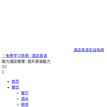
酒店英语实战指南
｜免费学习资源 - 酒店英语
助力酒店管理 | 提升英语能力



首页
餐饮
餐厅
酒水
厨房