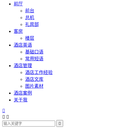
前厅
前台
总机
礼宾部
客房
楼层
酒店英语
基础口语
常用短语
酒店管理
酒店工作经验
酒店文库
图片素材
酒店案例
关于我



