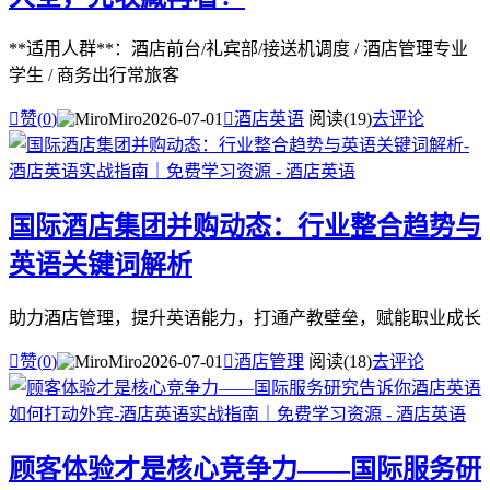
**适用人群**：酒店前台/礼宾部/接送机调度 / 酒店管理专业
学生 / 商务出行常旅客

赞(
0
)
Miro
2026-07-01

酒店英语
阅读(19)
去评论
国际酒店集团并购动态：行业整合趋势与
英语关键词解析
助力酒店管理，提升英语能力，打通产教壁垒，赋能职业成长

赞(
0
)
Miro
2026-07-01

酒店管理
阅读(18)
去评论
顾客体验才是核心竞争力——国际服务研