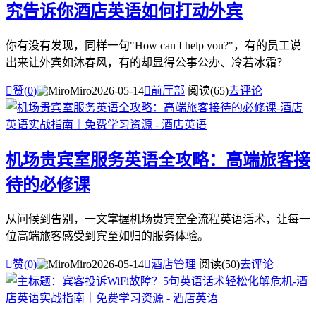
究告诉你酒店英语如何打动外宾
你有没有发现，同样一句"How can I help you?"，有的员工说
出来让外宾如沐春风，有的却显得公事公办、冷若冰霜？

赞(
0
)
Miro
2026-05-14

前厅部
阅读(65)
去评论
机场贵宾室服务英语全攻略：高端旅客接
待的必修课
从问候到告别，一文掌握机场贵宾室全流程英语话术，让每一
位高端旅客感受到宾至如归的服务体验。

赞(
0
)
Miro
2026-05-14

酒店管理
阅读(50)
去评论