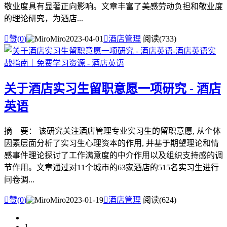
敬业度具有显著正向影响。文章丰富了美感劳动负担和敬业度
的理论研究，为酒店...

赞(
0
)
Miro
2023-04-01

酒店管理
阅读(733)
关于酒店实习生留职意愿一项研究 - 酒店
英语
摘 要： 该研究关注酒店管理专业实习生的留职意愿, 从个体
因素层面分析了实习生心理资本的作用, 并基于期望理论和情
感事件理论探讨了工作满意度的中介作用以及组织支持感的调
节作用。文章通过对11个城市的63家酒店的515名实习生进行
问卷调...

赞(
0
)
Miro
2023-01-19

酒店管理
阅读(624)
1