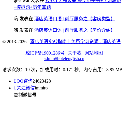
greatwar
发表在
WSET 3 高级品酒师 电子书+学习笔记
+模拟题+历年真题
嗨
发表在
酒店英语口语 | 前厅服务之【客房类型】
嗨
发表在
酒店英语口语 | 前厅服务之【房价介绍】
© 2013-2026
酒店英语实战指南｜免费学习资源 - 酒店英语
琼ICP备19001286号
|
关于我
|
网站地图
admin#hotelenglish.cn
请求次数：19 次，加载用时：0.171 秒，内存占用：8.85 MB

QQ咨询
24623428

关注微信
immiro
复制微信号