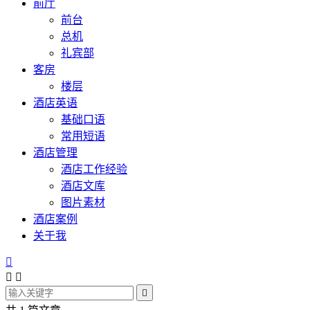
前厅
前台
总机
礼宾部
客房
楼层
酒店英语
基础口语
常用短语
酒店管理
酒店工作经验
酒店文库
图片素材
酒店案例
关于我



