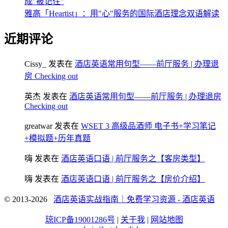
成"被记住"
雅高「Heartist」：用"心"服务的国际酒店理念双语解读
近期评论
Cissy_
发表在
酒店英语常用句型——前厅服务 | 办理退
房 Checking out
英杰
发表在
酒店英语常用句型——前厅服务 | 办理退房
Checking out
greatwar
发表在
WSET 3 高级品酒师 电子书+学习笔记
+模拟题+历年真题
嗨
发表在
酒店英语口语 | 前厅服务之【客房类型】
嗨
发表在
酒店英语口语 | 前厅服务之【房价介绍】
© 2013-2026
酒店英语实战指南｜免费学习资源 - 酒店英语
琼ICP备19001286号
|
关于我
|
网站地图