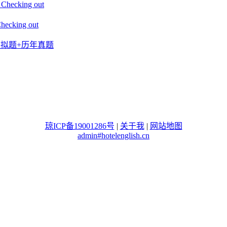
king out
ing out
+模拟题+历年真题
琼ICP备19001286号
|
关于我
|
网站地图
admin#hotelenglish.cn