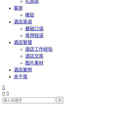
礼宾部
客房
楼层
酒店英语
基础口语
常用短语
酒店管理
酒店工作经验
酒店文库
图片素材
酒店案例
关于我



