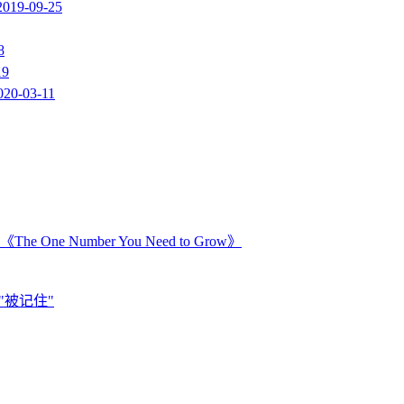
2019-09-25
8
19
020-03-11
Number You Need to Grow》
"被记住"