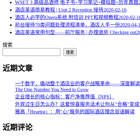
WSET 3 高级品酒师 电子书+学习笔记+模拟题+历年真题
酒店英语简易教程 | Unit 2 Reception 接待
2020-02-16
酒店人必学的Opera系统 附培训 PPT和视频教程
2020-02-1
​前台接待70类问题处理流程清单，酒店人手一份
2020-04-
酒店英语常用句型——前厅服务 | 办理退房 Checking out
2
搜索
搜索
近期文章
一个数字，撬动整个酒店业的客户战略革命——深度解读《The One 
The One Number You Need to Grow
企业增长的核心指标：客户净推荐值（NPS）
外宾过生日怎么办？这套惊喜服务话术让你从"合格"变成
雅高「Heartist」：用"心"服务的国际酒店理念双语解读
近期评论