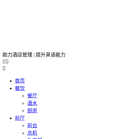
助力酒店管理 | 提升英语能力



首页
餐饮
餐厅
酒水
厨房
前厅
前台
总机