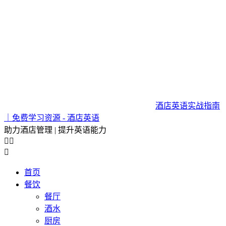
酒店英语实战指南
｜免费学习资源 - 酒店英语
助力酒店管理 | 提升英语能力



首页
餐饮
餐厅
酒水
厨房