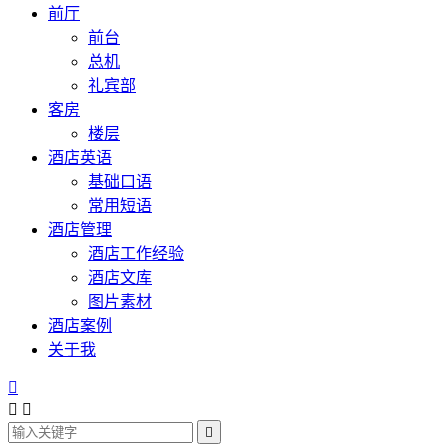
前厅
前台
总机
礼宾部
客房
楼层
酒店英语
基础口语
常用短语
酒店管理
酒店工作经验
酒店文库
图片素材
酒店案例
关于我



