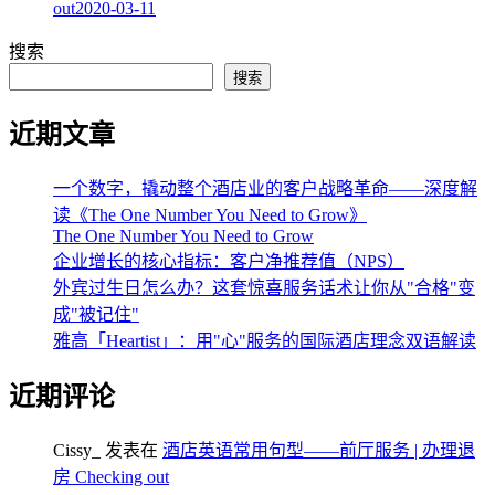
out
2020-03-11
搜索
搜索
近期文章
一个数字，撬动整个酒店业的客户战略革命——深度解
读《The One Number You Need to Grow》
The One Number You Need to Grow
企业增长的核心指标：客户净推荐值（NPS）
外宾过生日怎么办？这套惊喜服务话术让你从"合格"变
成"被记住"
雅高「Heartist」：用"心"服务的国际酒店理念双语解读
近期评论
Cissy_
发表在
酒店英语常用句型——前厅服务 | 办理退
房 Checking out