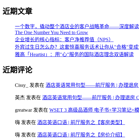
近期文章
一个数字，撬动整个酒店业的客户战略革命——深度解读《The One 
The One Number You Need to Grow
企业增长的核心指标：客户净推荐值（NPS）
外宾过生日怎么办？这套惊喜服务话术让你从"合格"变成
雅高「Heartist」：用"心"服务的国际酒店理念双语解读
近期评论
Cissy_
发表在
酒店英语常用句型——前厅服务 | 办理退房 Chec
英杰
发表在
酒店英语常用句型——前厅服务 | 办理退房 Check
greatwar
发表在
WSET 3 高级品酒师 电子书+学习笔记
嗨
发表在
酒店英语口语 | 前厅服务之【客房类型】
嗨
发表在
酒店英语口语 | 前厅服务之【房价介绍】