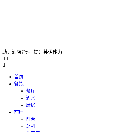
助力酒店管理 | 提升英语能力



首页
餐饮
餐厅
酒水
厨房
前厅
前台
总机