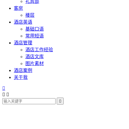
礼宾部
客房
楼层
酒店英语
基础口语
常用短语
酒店管理
酒店工作经验
酒店文库
图片素材
酒店案例
关于我



