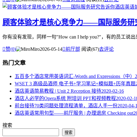
顾客体验才是核心竞争力——国际服务研
你有没有发现，同样一句"How can I help you?"，

赞(
0
)
Miro
2026-05-14

前厅部
阅读(67)
去评论
热门文章
五百多个酒店常用英语词汇-Words and Expressions（中）
WSET 3 高级品酒师 电子书+学习笔记+模拟题+历年真题
酒店英语简易教程 | Unit 2 Reception 接待
2020-02-16
酒店人必学的Opera系统 附培训 PPT和视频教程
2020-02-1
​前台接待70类问题处理流程清单，酒店人手一份
2020-04-
酒店英语常用句型——前厅服务 | 办理退房 Checking out
2
搜索
搜索