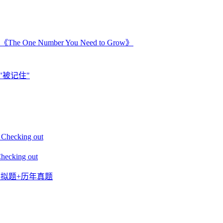
Number You Need to Grow》
"被记住"
king out
ing out
+模拟题+历年真题