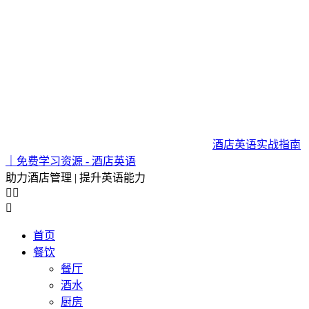
酒店英语实战指南
｜免费学习资源 - 酒店英语
助力酒店管理 | 提升英语能力



首页
餐饮
餐厅
酒水
厨房