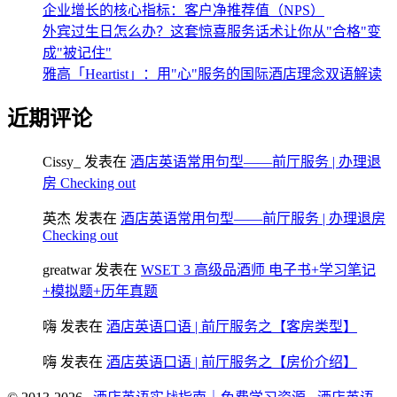
企业增长的核心指标：客户净推荐值（NPS）
外宾过生日怎么办？这套惊喜服务话术让你从"合格"变
成"被记住"
雅高「Heartist」：用"心"服务的国际酒店理念双语解读
近期评论
Cissy_
发表在
酒店英语常用句型——前厅服务 | 办理退
房 Checking out
英杰
发表在
酒店英语常用句型——前厅服务 | 办理退房
Checking out
greatwar
发表在
WSET 3 高级品酒师 电子书+学习笔记
+模拟题+历年真题
嗨
发表在
酒店英语口语 | 前厅服务之【客房类型】
嗨
发表在
酒店英语口语 | 前厅服务之【房价介绍】