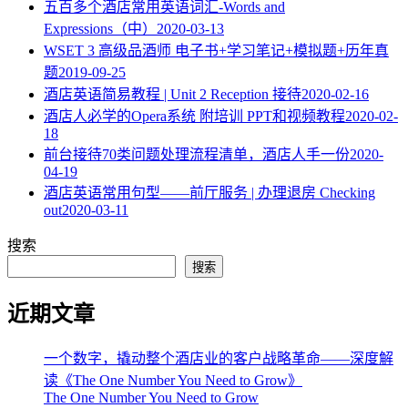
五百多个酒店常用英语词汇-Words and
Expressions（中）
2020-03-13
WSET 3 高级品酒师 电子书+学习笔记+模拟题+历年真
题
2019-09-25
酒店英语简易教程 | Unit 2 Reception 接待
2020-02-16
酒店人必学的Opera系统 附培训 PPT和视频教程
2020-02-
18
​前台接待70类问题处理流程清单，酒店人手一份
2020-
04-19
酒店英语常用句型——前厅服务 | 办理退房 Checking
out
2020-03-11
搜索
搜索
近期文章
一个数字，撬动整个酒店业的客户战略革命——深度解
读《The One Number You Need to Grow》
The One Number You Need to Grow