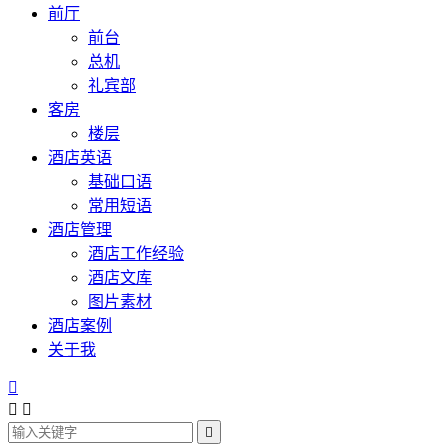
前厅
前台
总机
礼宾部
客房
楼层
酒店英语
基础口语
常用短语
酒店管理
酒店工作经验
酒店文库
图片素材
酒店案例
关于我



