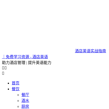
酒店英语实战指南
｜免费学习资源 - 酒店英语
助力酒店管理 | 提升英语能力



首页
餐饮
餐厅
酒水
厨房