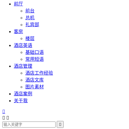
前厅
前台
总机
礼宾部
客房
楼层
酒店英语
基础口语
常用短语
酒店管理
酒店工作经验
酒店文库
图片素材
酒店案例
关于我



