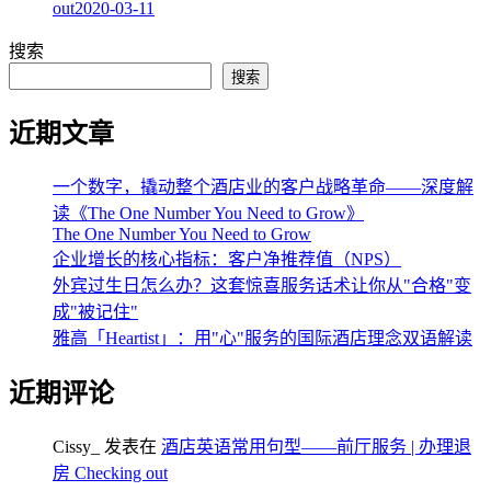
out
2020-03-11
搜索
搜索
近期文章
一个数字，撬动整个酒店业的客户战略革命——深度解
读《The One Number You Need to Grow》
The One Number You Need to Grow
企业增长的核心指标：客户净推荐值（NPS）
外宾过生日怎么办？这套惊喜服务话术让你从"合格"变
成"被记住"
雅高「Heartist」：用"心"服务的国际酒店理念双语解读
近期评论
Cissy_
发表在
酒店英语常用句型——前厅服务 | 办理退
房 Checking out