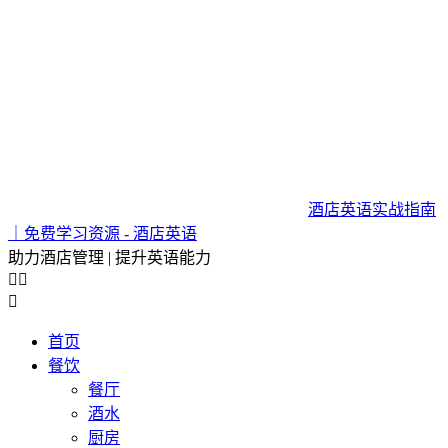
酒店英语实战指南
｜免费学习资源 - 酒店英语
助力酒店管理 | 提升英语能力



首页
餐饮
餐厅
酒水
厨房