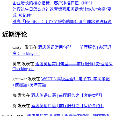
企业增长的核心指标：客户净推荐值（NPS）
外宾过生日怎么办？这套惊喜服务话术让你从"合格"变
成"被记住"
雅高「Heartist」：用"心"服务的国际酒店理念双语解读
近期评论
Cissy_
发表在
酒店英语常用句型——前厅服务 | 办理退
房 Checking out
英杰
发表在
酒店英语常用句型——前厅服务 | 办理退房
Checking out
greatwar
发表在
WSET 3 高级品酒师 电子书+学习笔记
+模拟题+历年真题
嗨
发表在
酒店英语口语 | 前厅服务之【客房类型】
嗨
发表在
酒店英语口语 | 前厅服务之【房价介绍】