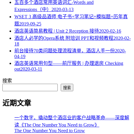
五百多个酒店常用英语词汇-Words and
Expressions（中）
2020-03-13
WSET 3 高级品酒师 电子书+学习笔记+模拟题+历年真
题
2019-09-25
酒店英语简易教程 | Unit 2 Reception 接待
2020-02-16
酒店人必学的Opera系统 附培训 PPT和视频教程
2020-02-
18
​前台接待70类问题处理流程清单，酒店人手一份
2020-
04-19
酒店英语常用句型——前厅服务 | 办理退房 Checking
out
2020-03-11
搜索
搜索
近期文章
一个数字，撬动整个酒店业的客户战略革命——深度解
读《The One Number You Need to Grow》
The One Number You Need to Grow