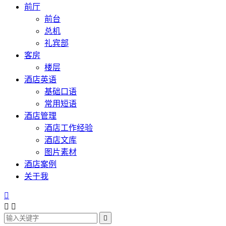
前厅
前台
总机
礼宾部
客房
楼层
酒店英语
基础口语
常用短语
酒店管理
酒店工作经验
酒店文库
图片素材
酒店案例
关于我



