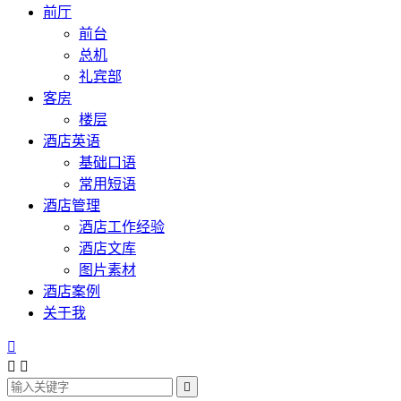
前厅
前台
总机
礼宾部
客房
楼层
酒店英语
基础口语
常用短语
酒店管理
酒店工作经验
酒店文库
图片素材
酒店案例
关于我



