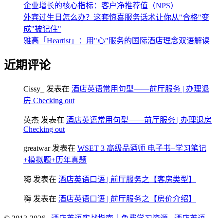
企业增长的核心指标：客户净推荐值（NPS）
外宾过生日怎么办？这套惊喜服务话术让你从"合格"变
成"被记住"
雅高「Heartist」：用"心"服务的国际酒店理念双语解读
近期评论
Cissy_
发表在
酒店英语常用句型——前厅服务 | 办理退
房 Checking out
英杰
发表在
酒店英语常用句型——前厅服务 | 办理退房
Checking out
greatwar
发表在
WSET 3 高级品酒师 电子书+学习笔记
+模拟题+历年真题
嗨
发表在
酒店英语口语 | 前厅服务之【客房类型】
嗨
发表在
酒店英语口语 | 前厅服务之【房价介绍】