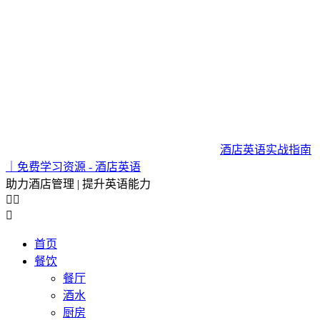
酒店英语实战指南
｜免费学习资源 - 酒店英语
助力酒店管理 | 提升英语能力



首页
餐饮
餐厅
酒水
厨房