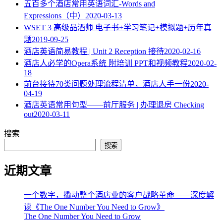
五百多个酒店常用英语词汇-Words and
Expressions（中）
2020-03-13
WSET 3 高级品酒师 电子书+学习笔记+模拟题+历年真
题
2019-09-25
酒店英语简易教程 | Unit 2 Reception 接待
2020-02-16
酒店人必学的Opera系统 附培训 PPT和视频教程
2020-02-
18
​前台接待70类问题处理流程清单，酒店人手一份
2020-
04-19
酒店英语常用句型——前厅服务 | 办理退房 Checking
out
2020-03-11
搜索
搜索
近期文章
一个数字，撬动整个酒店业的客户战略革命——深度解
读《The One Number You Need to Grow》
The One Number You Need to Grow