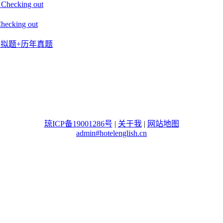
king out
ing out
+模拟题+历年真题
琼ICP备19001286号
|
关于我
|
网站地图
admin#hotelenglish.cn