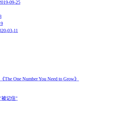
2019-09-25
8
19
020-03-11
Number You Need to Grow》
"被记住"