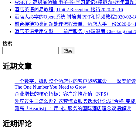
WSET 3 高级品酒师 电子书+学习笔记+模拟题+历年真题
酒店英语简易教程 | Unit 2 Reception 接待
2020-02-16
酒店人必学的Opera系统 附培训 PPT和视频教程
2020-02-1
​前台接待70类问题处理流程清单，酒店人手一份
2020-04-
酒店英语常用句型——前厅服务 | 办理退房 Checking out
2
搜索
搜索
近期文章
一个数字，撬动整个酒店业的客户战略革命——深度解读《The One 
The One Number You Need to Grow
企业增长的核心指标：客户净推荐值（NPS）
外宾过生日怎么办？这套惊喜服务话术让你从"合格"变成
雅高「Heartist」：用"心"服务的国际酒店理念双语解读
近期评论