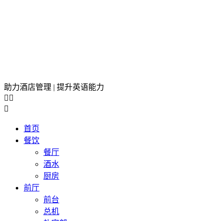
助力酒店管理 | 提升英语能力



首页
餐饮
餐厅
酒水
厨房
前厅
前台
总机