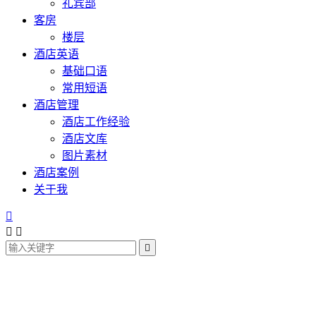
礼宾部
客房
楼层
酒店英语
基础口语
常用短语
酒店管理
酒店工作经验
酒店文库
图片素材
酒店案例
关于我



