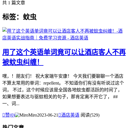
共 1 篇文章
标签：蚊虫
用了这个英语单词竟可以让酒店客人不再
被蚊虫纠缠！
嘿，！朋友们！ 祝大家端午安康！ 今天我们要聊聊一个酒店
不算太常用的单词：repellent。 不知道你们有没有听说过这个
词， 不过，这个时候应该是全国各地蚊虫都活跃的时间了，
如果想要表达与驱蚊相关的句子，那肯定离不开它了， ##
一、词...

赞(
0
)
Miro
2023-06-21

酒店英语
阅读(529)
热门文章