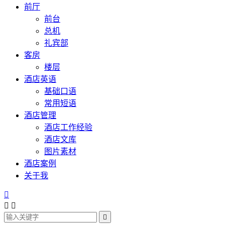
前厅
前台
总机
礼宾部
客房
楼层
酒店英语
基础口语
常用短语
酒店管理
酒店工作经验
酒店文库
图片素材
酒店案例
关于我



