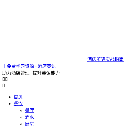
酒店英语实战指南
｜免费学习资源 - 酒店英语
助力酒店管理 | 提升英语能力



首页
餐饮
餐厅
酒水
厨房