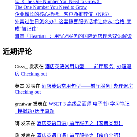
读《The One Number You Need to Grow》
The One Number You Need to Grow
企业增长的核心指标：客户净推荐值（NPS）
外宾过生日怎么办？这套惊喜服务话术让你从"合格"变
成"被记住"
雅高「Heartist」：用"心"服务的国际酒店理念双语解读
近期评论
Cissy_
发表在
酒店英语常用句型——前厅服务 | 办理退
房 Checking out
英杰
发表在
酒店英语常用句型——前厅服务 | 办理退房
Checking out
greatwar
发表在
WSET 3 高级品酒师 电子书+学习笔记
+模拟题+历年真题
嗨
发表在
酒店英语口语 | 前厅服务之【客房类型】
嗨
发表在
酒店英语口语 | 前厅服务之【房价介绍】