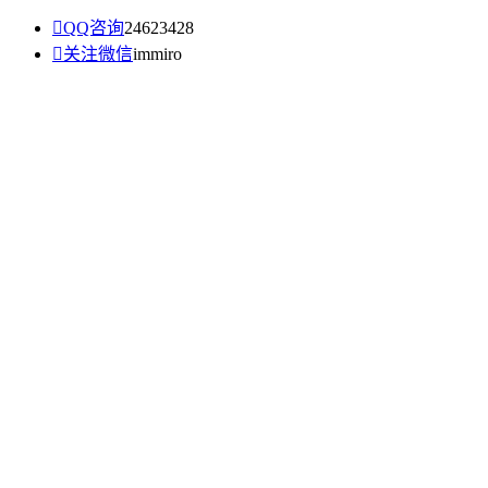

QQ咨询
24623428

关注微信
immiro