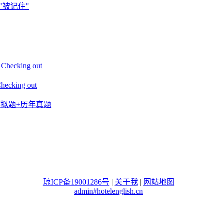
"被记住"
king out
ing out
+模拟题+历年真题
琼ICP备19001286号
|
关于我
|
网站地图
admin#hotelenglish.cn