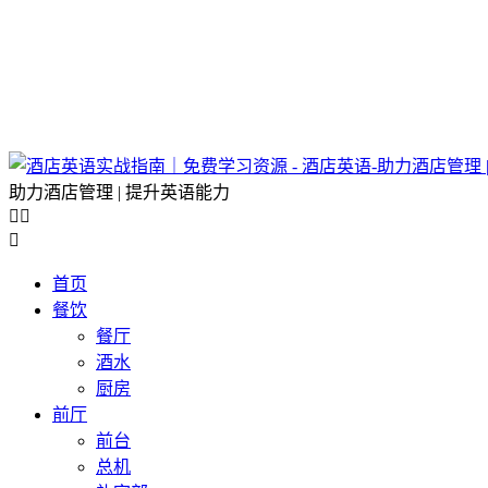
助力酒店管理 | 提升英语能力



首页
餐饮
餐厅
酒水
厨房
前厅
前台
总机