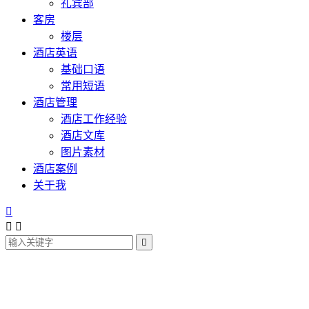
礼宾部
客房
楼层
酒店英语
基础口语
常用短语
酒店管理
酒店工作经验
酒店文库
图片素材
酒店案例
关于我



