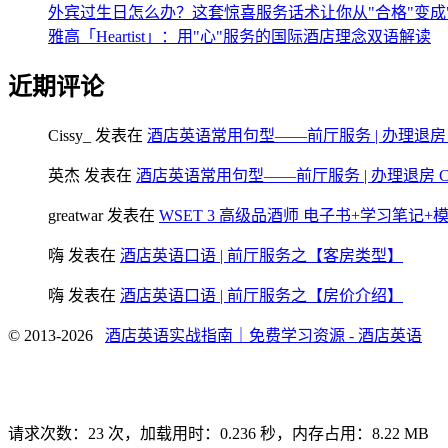
外宾过生日怎么办？这套惊喜服务话术让你从"合格"变成
雅高「Heartist」：用"心"服务的国际酒店理念双语解读
近期评论
Cissy_
发表在
酒店英语常用句型——前厅服务 | 办理退房 Chec
英杰
发表在
酒店英语常用句型——前厅服务 | 办理退房 Check
greatwar
发表在
WSET 3 高级品酒师 电子书+学习笔记
嗨
发表在
酒店英语口语 | 前厅服务之【客房类型】
嗨
发表在
酒店英语口语 | 前厅服务之【房价介绍】
© 2013-2026
酒店英语实战指南｜免费学习资源 - 酒店英语
请求次数：23 次，加载用时：0.236 秒，内存占用：8.22 MB