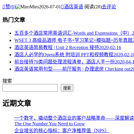

赞(
0
)
Miro
2026-07-01

酒店英语
阅读(28)
去评论
热门文章
五百多个酒店常用英语词汇-Words and Expressions（中）
WSET 3 高级品酒师 电子书+学习笔记+模拟题+历年真题
酒店英语简易教程 | Unit 2 Reception 接待
2020-02-16
酒店人必学的Opera系统 附培训 PPT和视频教程
2020-02-1
​前台接待70类问题处理流程清单，酒店人手一份
2020-04-
酒店英语常用句型——前厅服务 | 办理退房 Checking out
2
搜索
搜索
近期文章
一个数字，撬动整个酒店业的客户战略革命——深度解读《The One 
The One Number You Need to Grow
企业增长的核心指标：客户净推荐值（NPS）