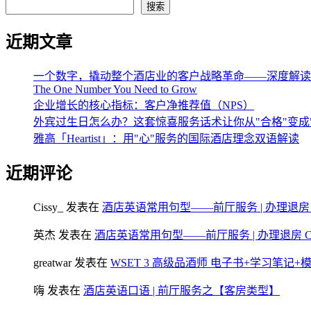
搜索
近期文章
一个数字，撬动整个酒店业的客户战略革命——深度解读《The One 
The One Number You Need to Grow
企业增长的核心指标：客户净推荐值（NPS）
外宾过生日怎么办？这套惊喜服务话术让你从"合格"变成
雅高「Heartist」：用"心"服务的国际酒店理念双语解读
近期评论
Cissy_
发表在
酒店英语常用句型——前厅服务 | 办理退房 Chec
英杰
发表在
酒店英语常用句型——前厅服务 | 办理退房 Check
greatwar
发表在
WSET 3 高级品酒师 电子书+学习笔记
嗨
发表在
酒店英语口语 | 前厅服务之【客房类型】