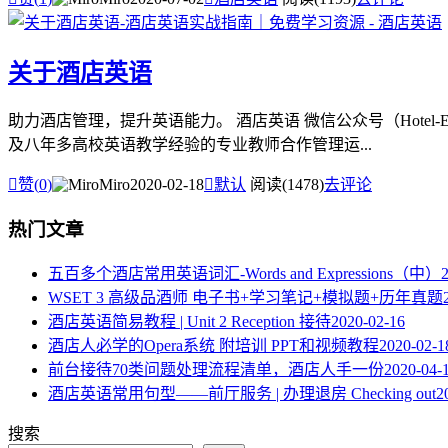
关于酒店英语
助力酒店管理，提升英语能力。 酒店英语 微信公众号（Hotel
及八年多高校英语教学经验的专业教师合作管理运...

赞(
0
)
Miro
2020-02-18

默认
阅读(1478)
去评论
热门文章
五百多个酒店常用英语词汇-Words and Expressions（中）
WSET 3 高级品酒师 电子书+学习笔记+模拟题+历年真题
酒店英语简易教程 | Unit 2 Reception 接待
2020-02-16
酒店人必学的Opera系统 附培训 PPT和视频教程
2020-02-1
​前台接待70类问题处理流程清单，酒店人手一份
2020-04-
酒店英语常用句型——前厅服务 | 办理退房 Checking out
2
搜索