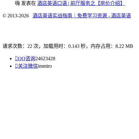
嗨
发表在
酒店英语口语 | 前厅服务之【房价介绍】
© 2013-2026
酒店英语实战指南｜免费学习资源 - 酒店英语
请求次数：22 次，加载用时：0.143 秒，内存占用：8.22 MB

QQ咨询
24623428

关注微信
immiro