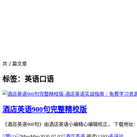
共 2 篇文章
标签：英语口语
酒店英语900句完整精校版
《酒店英语900句》由酒店英语小编精心编辑校正， 下载地址： 

赞(
1
)
Miro
2020-07-02

酒店英语
阅读(1193)
去评论