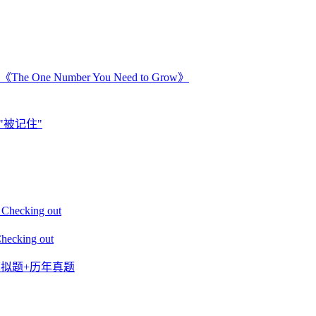
Number You Need to Grow》
"被记住"
king out
ing out
+模拟题+历年真题