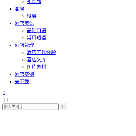
礼宾部
客房
楼层
酒店英语
基础口语
常用短语
酒店管理
酒店工作经验
酒店文库
图片素材
酒店案例
关于我



