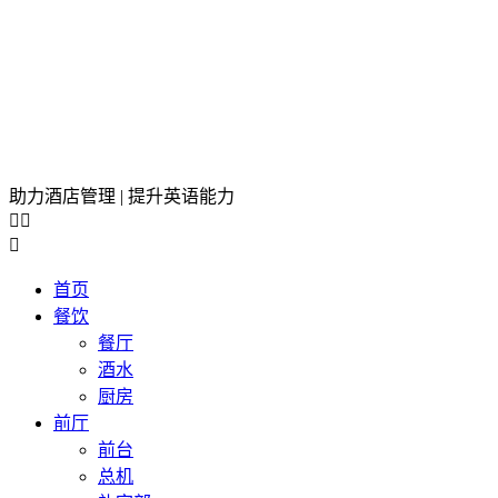
助力酒店管理 | 提升英语能力



首页
餐饮
餐厅
酒水
厨房
前厅
前台
总机