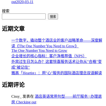
out
2020-03-11
搜索
搜索
近期文章
一个数字，撬动整个酒店业的客户战略革命——深度解
读《The One Number You Need to Grow》
The One Number You Need to Grow
企业增长的核心指标：客户净推荐值（NPS）
外宾过生日怎么办？这套惊喜服务话术让你从"合格"变
成"被记住"
雅高「Heartist」：用"心"服务的国际酒店理念双语解读
近期评论
Cissy_
发表在
酒店英语常用句型——前厅服务 | 办理退
房 Checking out