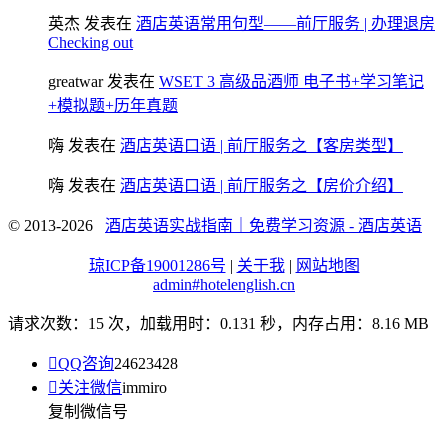
英杰
发表在
酒店英语常用句型——前厅服务 | 办理退房
Checking out
greatwar
发表在
WSET 3 高级品酒师 电子书+学习笔记
+模拟题+历年真题
嗨
发表在
酒店英语口语 | 前厅服务之【客房类型】
嗨
发表在
酒店英语口语 | 前厅服务之【房价介绍】
© 2013-2026
酒店英语实战指南｜免费学习资源 - 酒店英语
琼ICP备19001286号
|
关于我
|
网站地图
admin#hotelenglish.cn
请求次数：15 次，加载用时：0.131 秒，内存占用：8.16 MB

QQ咨询
24623428

关注微信
immiro
复制微信号