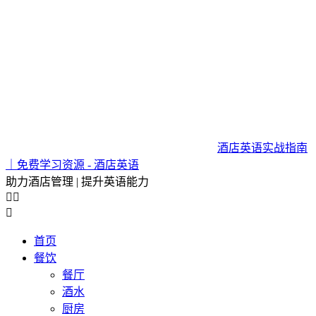
酒店英语实战指南
｜免费学习资源 - 酒店英语
助力酒店管理 | 提升英语能力



首页
餐饮
餐厅
酒水
厨房