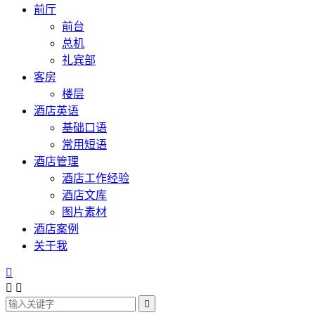
前厅
前台
总机
礼宾部
客房
楼层
酒店英语
基础口语
常用短语
酒店管理
酒店工作经验
酒店文库
图片素材
酒店案例
关于我



