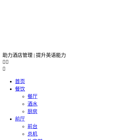
助力酒店管理 | 提升英语能力



首页
餐饮
餐厅
酒水
厨房
前厅
前台
总机