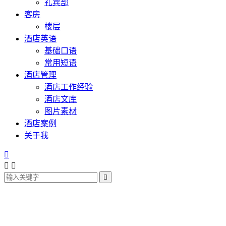
礼宾部
客房
楼层
酒店英语
基础口语
常用短语
酒店管理
酒店工作经验
酒店文库
图片素材
酒店案例
关于我



