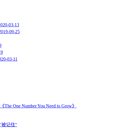
2020-03-13
2019-09-25
8
19
020-03-11
Number You Need to Grow》
"被记住"