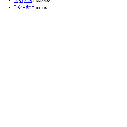

QQ咨询
24623428

关注微信
immiro