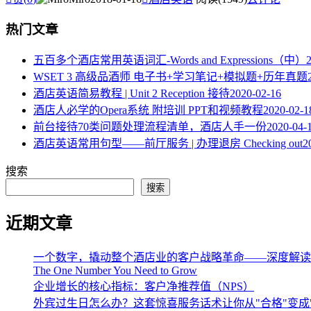
热门文章
五百多个酒店常用英语词汇-Words and Expressions（中）
WSET 3 高级品酒师 电子书+学习笔记+模拟题+历年真题
酒店英语简易教程 | Unit 2 Reception 接待
2020-02-16
酒店人必学的Opera系统 附培训 PPT和视频教程
2020-02-1
​前台接待70类问题处理流程清单，酒店人手一份
2020-04-
酒店英语常用句型——前厅服务 | 办理退房 Checking out
2
搜索
搜索
近期文章
一个数字，撬动整个酒店业的客户战略革命——深度解读《The One 
The One Number You Need to Grow
企业增长的核心指标：客户净推荐值（NPS）
外宾过生日怎么办？这套惊喜服务话术让你从"合格"变成