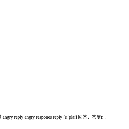
respones reply [rɪˈplaɪ] 回答，答复r...