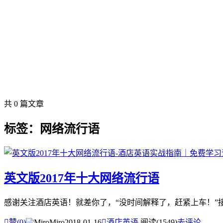
共 0 篇文章
标签：网络流行语
英文版2017年十大网络流行语
感谢关注酒店英语！就差你了，“没时间解释了，赶紧上车！”接下来我们一起来看看还

赞(
0
)
Miro
2018-01-16

酒店英语
阅读(1549)
去评论