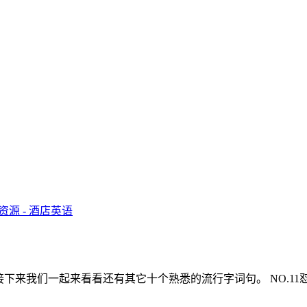
有其它十个熟悉的流行字词句。 NO.11怼 angry reply angry 