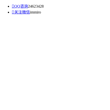

QQ咨询
24623428

关注微信
immiro