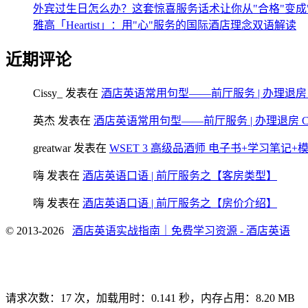
外宾过生日怎么办？这套惊喜服务话术让你从"合格"变成
雅高「Heartist」：用"心"服务的国际酒店理念双语解读
近期评论
Cissy_
发表在
酒店英语常用句型——前厅服务 | 办理退房 Chec
英杰
发表在
酒店英语常用句型——前厅服务 | 办理退房 Check
greatwar
发表在
WSET 3 高级品酒师 电子书+学习笔记
嗨
发表在
酒店英语口语 | 前厅服务之【客房类型】
嗨
发表在
酒店英语口语 | 前厅服务之【房价介绍】
© 2013-2026
酒店英语实战指南｜免费学习资源 - 酒店英语
请求次数：17 次，加载用时：0.141 秒，内存占用：8.20 MB