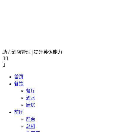
助力酒店管理 | 提升英语能力



首页
餐饮
餐厅
酒水
厨房
前厅
前台
总机