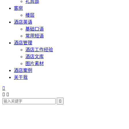
礼宾部
客房
楼层
酒店英语
基础口语
常用短语
酒店管理
酒店工作经验
酒店文库
图片素材
酒店案例
关于我



