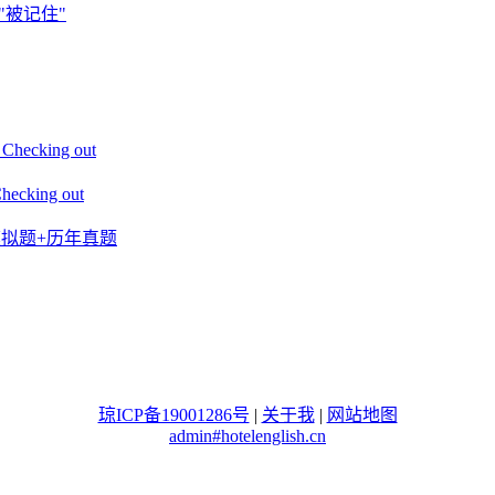
"被记住"
king out
ing out
+模拟题+历年真题
琼ICP备19001286号
|
关于我
|
网站地图
admin#hotelenglish.cn