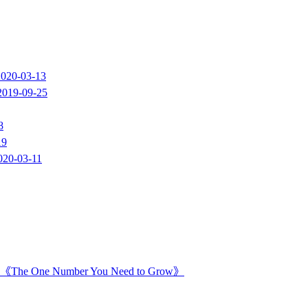
2020-03-13
2019-09-25
8
19
020-03-11
Number You Need to Grow》