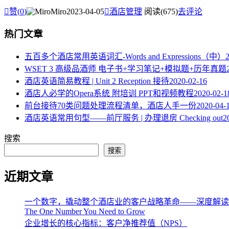

赞(
0
)
Miro
2023-04-05

酒店管理
阅读(675)
去评论
热门文章
五百多个酒店常用英语词汇-Words and Expressions（中）
WSET 3 高级品酒师 电子书+学习笔记+模拟题+历年真题
酒店英语简易教程 | Unit 2 Reception 接待
2020-02-16
酒店人必学的Opera系统 附培训 PPT和视频教程
2020-02-1
​前台接待70类问题处理流程清单，酒店人手一份
2020-04-
酒店英语常用句型——前厅服务 | 办理退房 Checking out
2
搜索
搜索
近期文章
一个数字，撬动整个酒店业的客户战略革命——深度解读《The One 
The One Number You Need to Grow
企业增长的核心指标：客户净推荐值（NPS）