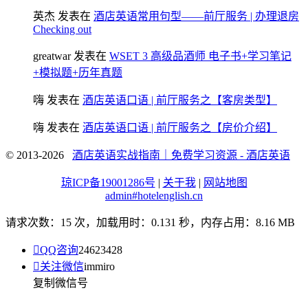
英杰
发表在
酒店英语常用句型——前厅服务 | 办理退房
Checking out
greatwar
发表在
WSET 3 高级品酒师 电子书+学习笔记
+模拟题+历年真题
嗨
发表在
酒店英语口语 | 前厅服务之【客房类型】
嗨
发表在
酒店英语口语 | 前厅服务之【房价介绍】
© 2013-2026
酒店英语实战指南｜免费学习资源 - 酒店英语
琼ICP备19001286号
|
关于我
|
网站地图
admin#hotelenglish.cn
请求次数：15 次，加载用时：0.131 秒，内存占用：8.16 MB

QQ咨询
24623428

关注微信
immiro
复制微信号