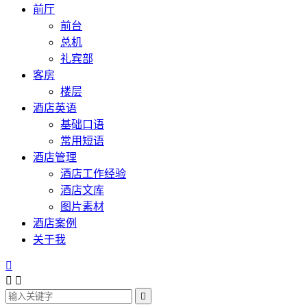
前厅
前台
总机
礼宾部
客房
楼层
酒店英语
基础口语
常用短语
酒店管理
酒店工作经验
酒店文库
图片素材
酒店案例
关于我



