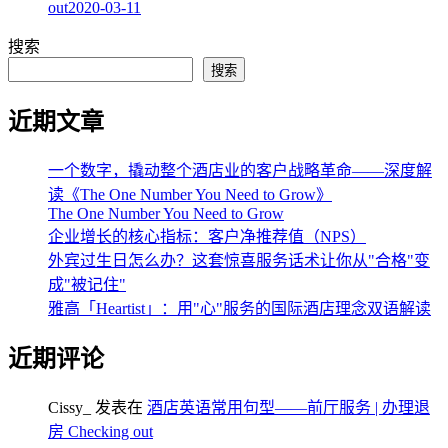
out
2020-03-11
搜索
搜索
近期文章
一个数字，撬动整个酒店业的客户战略革命——深度解
读《The One Number You Need to Grow》
The One Number You Need to Grow
企业增长的核心指标：客户净推荐值（NPS）
外宾过生日怎么办？这套惊喜服务话术让你从"合格"变
成"被记住"
雅高「Heartist」：用"心"服务的国际酒店理念双语解读
近期评论
Cissy_
发表在
酒店英语常用句型——前厅服务 | 办理退
房 Checking out