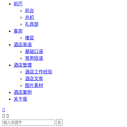
前厅
前台
总机
礼宾部
客房
楼层
酒店英语
基础口语
常用短语
酒店管理
酒店工作经验
酒店文库
图片素材
酒店案例
关于我



