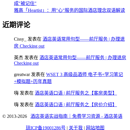
成"被记住"
雅高「Heartist」：用"心"服务的国际酒店理念双语解读
近期评论
Cissy_
发表在
酒店英语常用句型——前厅服务 | 办理退
房 Checking out
英杰
发表在
酒店英语常用句型——前厅服务 | 办理退房
Checking out
greatwar
发表在
WSET 3 高级品酒师 电子书+学习笔记
+模拟题+历年真题
嗨
发表在
酒店英语口语 | 前厅服务之【客房类型】
嗨
发表在
酒店英语口语 | 前厅服务之【房价介绍】
© 2013-2026
酒店英语实战指南｜免费学习资源 - 酒店英语
琼ICP备19001286号
|
关于我
|
网站地图