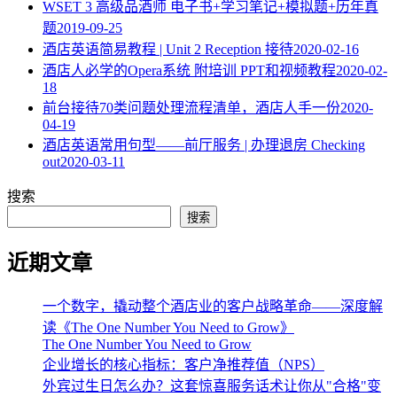
WSET 3 高级品酒师 电子书+学习笔记+模拟题+历年真
题
2019-09-25
酒店英语简易教程 | Unit 2 Reception 接待
2020-02-16
酒店人必学的Opera系统 附培训 PPT和视频教程
2020-02-
18
​前台接待70类问题处理流程清单，酒店人手一份
2020-
04-19
酒店英语常用句型——前厅服务 | 办理退房 Checking
out
2020-03-11
搜索
搜索
近期文章
一个数字，撬动整个酒店业的客户战略革命——深度解
读《The One Number You Need to Grow》
The One Number You Need to Grow
企业增长的核心指标：客户净推荐值（NPS）
外宾过生日怎么办？这套惊喜服务话术让你从"合格"变