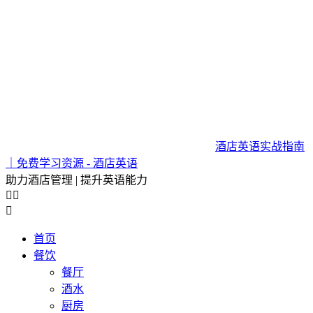
酒店英语实战指南
｜免费学习资源 - 酒店英语
助力酒店管理 | 提升英语能力



首页
餐饮
餐厅
酒水
厨房