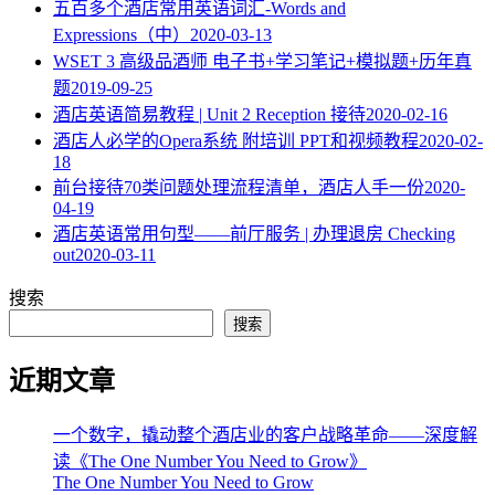
五百多个酒店常用英语词汇-Words and
Expressions（中）
2020-03-13
WSET 3 高级品酒师 电子书+学习笔记+模拟题+历年真
题
2019-09-25
酒店英语简易教程 | Unit 2 Reception 接待
2020-02-16
酒店人必学的Opera系统 附培训 PPT和视频教程
2020-02-
18
​前台接待70类问题处理流程清单，酒店人手一份
2020-
04-19
酒店英语常用句型——前厅服务 | 办理退房 Checking
out
2020-03-11
搜索
搜索
近期文章
一个数字，撬动整个酒店业的客户战略革命——深度解
读《The One Number You Need to Grow》
The One Number You Need to Grow