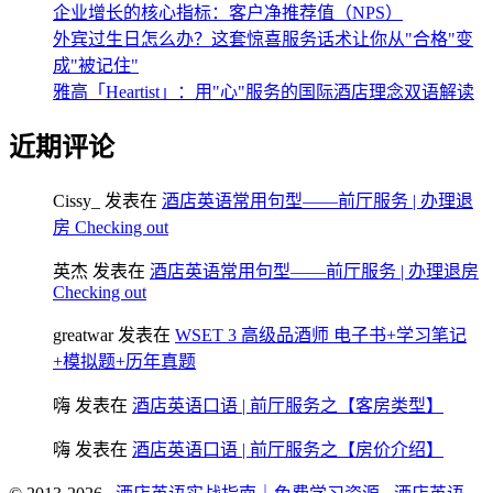
企业增长的核心指标：客户净推荐值（NPS）
外宾过生日怎么办？这套惊喜服务话术让你从"合格"变
成"被记住"
雅高「Heartist」：用"心"服务的国际酒店理念双语解读
近期评论
Cissy_
发表在
酒店英语常用句型——前厅服务 | 办理退
房 Checking out
英杰
发表在
酒店英语常用句型——前厅服务 | 办理退房
Checking out
greatwar
发表在
WSET 3 高级品酒师 电子书+学习笔记
+模拟题+历年真题
嗨
发表在
酒店英语口语 | 前厅服务之【客房类型】
嗨
发表在
酒店英语口语 | 前厅服务之【房价介绍】