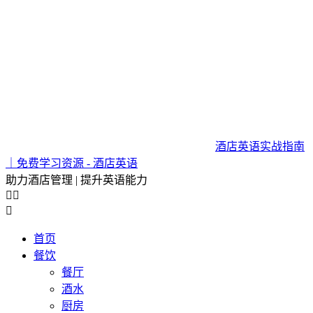
酒店英语实战指南
｜免费学习资源 - 酒店英语
助力酒店管理 | 提升英语能力



首页
餐饮
餐厅
酒水
厨房