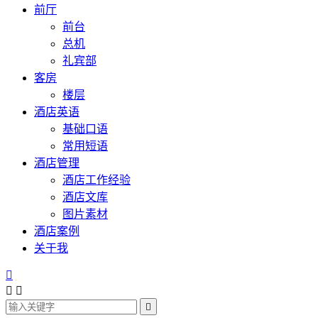
前厅
前台
总机
礼宾部
客房
楼层
酒店英语
基础口语
常用短语
酒店管理
酒店工作经验
酒店文库
图片素材
酒店案例
关于我



