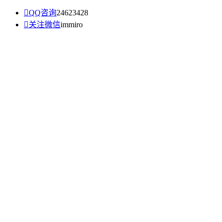

QQ咨询
24623428

关注微信
immiro