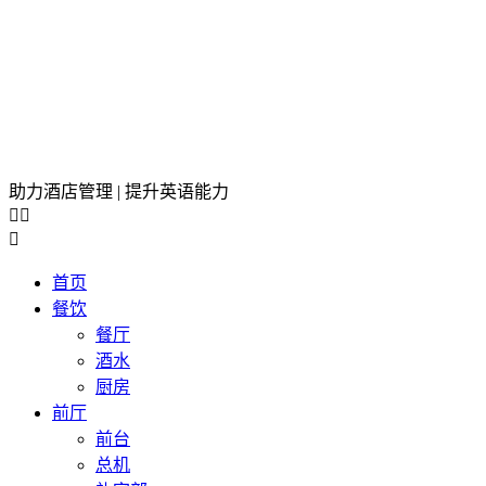
助力酒店管理 | 提升英语能力



首页
餐饮
餐厅
酒水
厨房
前厅
前台
总机