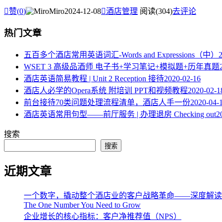

赞(
0
)
Miro
2024-12-08

酒店管理
阅读(304)
去评论
热门文章
五百多个酒店常用英语词汇-Words and Expressions（中）
WSET 3 高级品酒师 电子书+学习笔记+模拟题+历年真题
酒店英语简易教程 | Unit 2 Reception 接待
2020-02-16
酒店人必学的Opera系统 附培训 PPT和视频教程
2020-02-1
​前台接待70类问题处理流程清单，酒店人手一份
2020-04-
酒店英语常用句型——前厅服务 | 办理退房 Checking out
2
搜索
搜索
近期文章
一个数字，撬动整个酒店业的客户战略革命——深度解读《The One 
The One Number You Need to Grow
企业增长的核心指标：客户净推荐值（NPS）