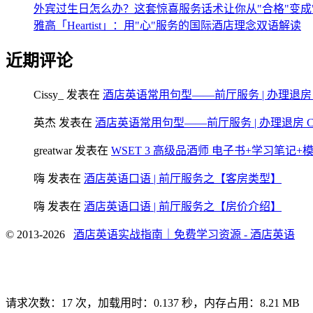
外宾过生日怎么办？这套惊喜服务话术让你从"合格"变成
雅高「Heartist」：用"心"服务的国际酒店理念双语解读
近期评论
Cissy_
发表在
酒店英语常用句型——前厅服务 | 办理退房 Chec
英杰
发表在
酒店英语常用句型——前厅服务 | 办理退房 Check
greatwar
发表在
WSET 3 高级品酒师 电子书+学习笔记
嗨
发表在
酒店英语口语 | 前厅服务之【客房类型】
嗨
发表在
酒店英语口语 | 前厅服务之【房价介绍】
© 2013-2026
酒店英语实战指南｜免费学习资源 - 酒店英语
请求次数：17 次，加载用时：0.137 秒，内存占用：8.21 MB