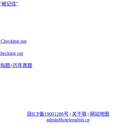
"被记住"
king out
ing out
+模拟题+历年真题
琼ICP备19001286号
|
关于我
|
网站地图
admin#hotelenglish.cn