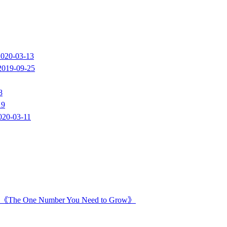
2020-03-13
2019-09-25
8
19
020-03-11
Number You Need to Grow》