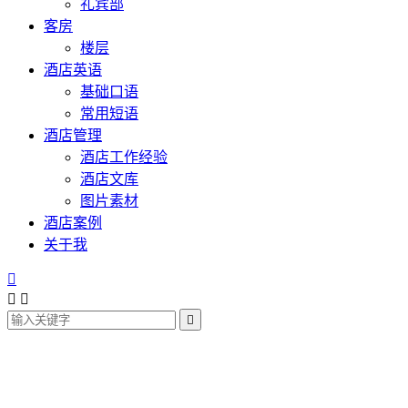
礼宾部
客房
楼层
酒店英语
基础口语
常用短语
酒店管理
酒店工作经验
酒店文库
图片素材
酒店案例
关于我



