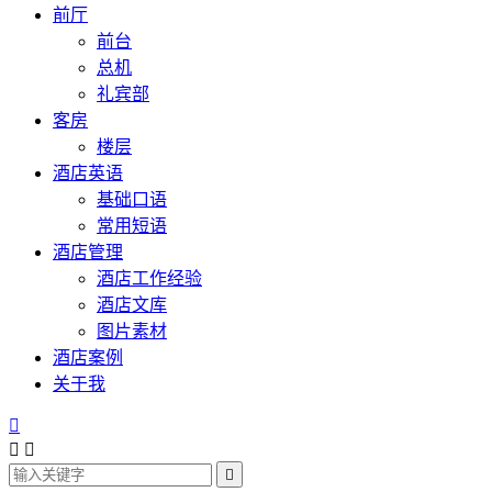
前厅
前台
总机
礼宾部
客房
楼层
酒店英语
基础口语
常用短语
酒店管理
酒店工作经验
酒店文库
图片素材
酒店案例
关于我



