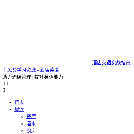
酒店英语实战指南
｜免费学习资源 - 酒店英语
助力酒店管理 | 提升英语能力



首页
餐饮
餐厅
酒水
厨房