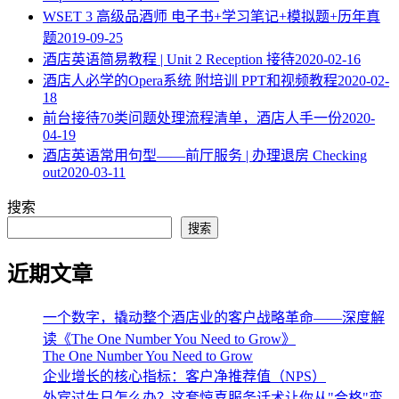
WSET 3 高级品酒师 电子书+学习笔记+模拟题+历年真
题
2019-09-25
酒店英语简易教程 | Unit 2 Reception 接待
2020-02-16
酒店人必学的Opera系统 附培训 PPT和视频教程
2020-02-
18
​前台接待70类问题处理流程清单，酒店人手一份
2020-
04-19
酒店英语常用句型——前厅服务 | 办理退房 Checking
out
2020-03-11
搜索
搜索
近期文章
一个数字，撬动整个酒店业的客户战略革命——深度解
读《The One Number You Need to Grow》
The One Number You Need to Grow
企业增长的核心指标：客户净推荐值（NPS）
外宾过生日怎么办？这套惊喜服务话术让你从"合格"变