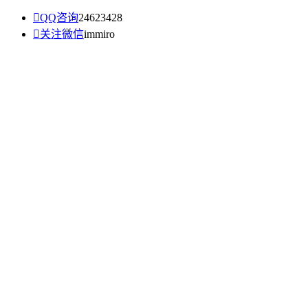

QQ咨询
24623428

关注微信
immiro