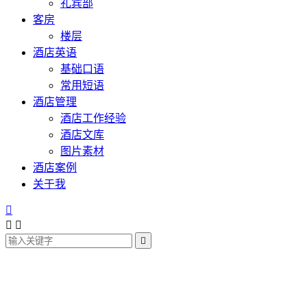
礼宾部
客房
楼层
酒店英语
基础口语
常用短语
酒店管理
酒店工作经验
酒店文库
图片素材
酒店案例
关于我



