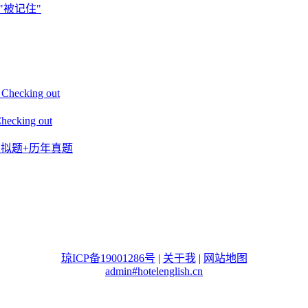
"被记住"
king out
ing out
+模拟题+历年真题
琼ICP备19001286号
|
关于我
|
网站地图
admin#hotelenglish.cn