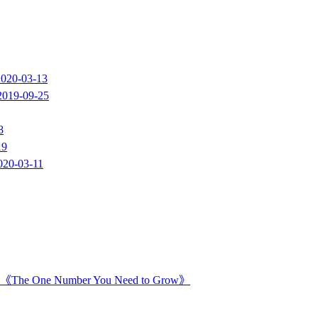
2020-03-13
2019-09-25
8
19
020-03-11
Number You Need to Grow》