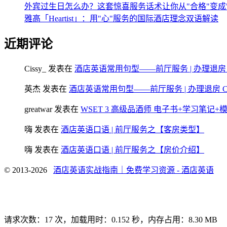
外宾过生日怎么办？这套惊喜服务话术让你从"合格"变成
雅高「Heartist」：用"心"服务的国际酒店理念双语解读
近期评论
Cissy_
发表在
酒店英语常用句型——前厅服务 | 办理退房 Chec
英杰
发表在
酒店英语常用句型——前厅服务 | 办理退房 Check
greatwar
发表在
WSET 3 高级品酒师 电子书+学习笔记
嗨
发表在
酒店英语口语 | 前厅服务之【客房类型】
嗨
发表在
酒店英语口语 | 前厅服务之【房价介绍】
© 2013-2026
酒店英语实战指南｜免费学习资源 - 酒店英语
请求次数：17 次，加载用时：0.152 秒，内存占用：8.30 MB