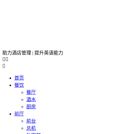
助力酒店管理 | 提升英语能力



首页
餐饮
餐厅
酒水
厨房
前厅
前台
总机