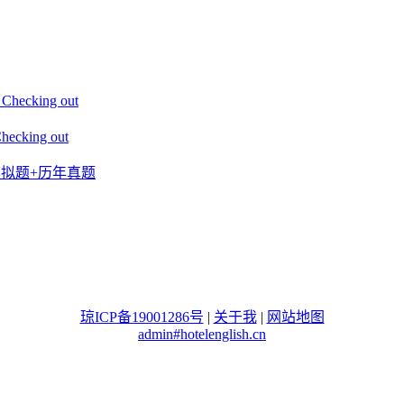
king out
ing out
+模拟题+历年真题
琼ICP备19001286号
|
关于我
|
网站地图
admin#hotelenglish.cn