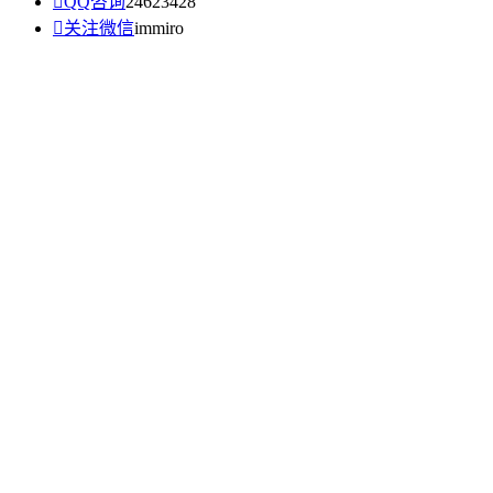

QQ咨询
24623428

关注微信
immiro