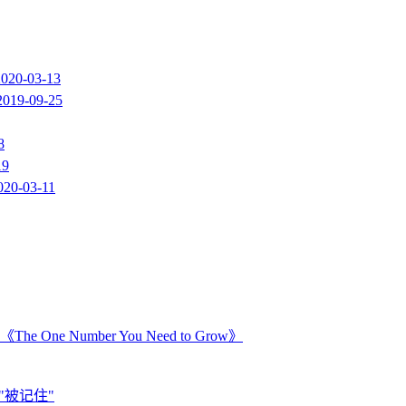
2020-03-13
2019-09-25
8
19
020-03-11
Number You Need to Grow》
"被记住"