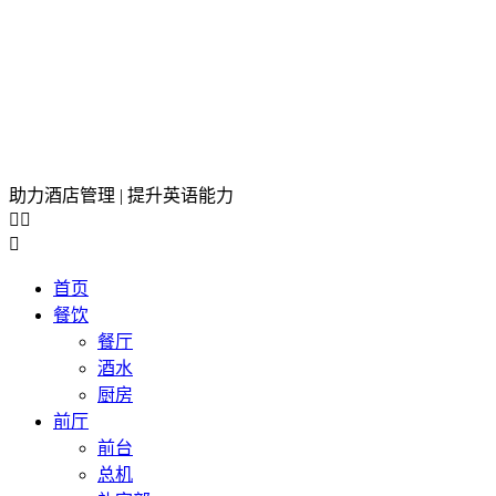
助力酒店管理 | 提升英语能力



首页
餐饮
餐厅
酒水
厨房
前厅
前台
总机