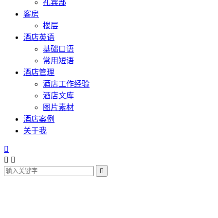
礼宾部
客房
楼层
酒店英语
基础口语
常用短语
酒店管理
酒店工作经验
酒店文库
图片素材
酒店案例
关于我



