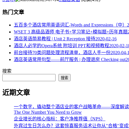
热门文章
五百多个酒店常用英语词汇-Words and Expressions（中）
WSET 3 高级品酒师 电子书+学习笔记+模拟题+历年真题
酒店英语简易教程 | Unit 2 Reception 接待
2020-02-16
酒店人必学的Opera系统 附培训 PPT和视频教程
2020-02-1
​前台接待70类问题处理流程清单，酒店人手一份
2020-04-
酒店英语常用句型——前厅服务 | 办理退房 Checking out
2
搜索
搜索
近期文章
一个数字，撬动整个酒店业的客户战略革命——深度解读《The One 
The One Number You Need to Grow
企业增长的核心指标：客户净推荐值（NPS）
外宾过生日怎么办？这套惊喜服务话术让你从"合格"变成