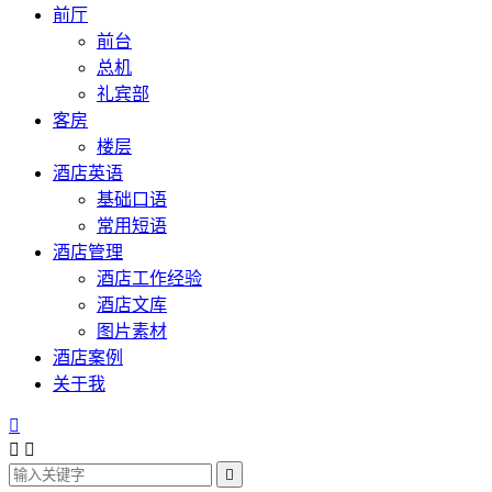
前厅
前台
总机
礼宾部
客房
楼层
酒店英语
基础口语
常用短语
酒店管理
酒店工作经验
酒店文库
图片素材
酒店案例
关于我



