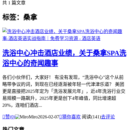
共 1 篇文章
标签：桑拿
洗浴中心冲击酒店业绩，关于桑拿SPA洗
浴中心的奇闻趣事
各们小伙伴们，大家好！ 有没有发现，“洗浴中心”这个从前
略带争议的词，到现在已经逐渐被年轻一代津津乐道？ 美团
更是直接把2025年定为「洗浴发展元年」，近4年洗浴行业交
易规模一路飙升，2025年更是创下4年峰值，同比增速超
20%，连咱们酒店...

赞(
0
)
Miro
2026-02-07

猜你喜欢
阅读(141)
去评论
热门文章