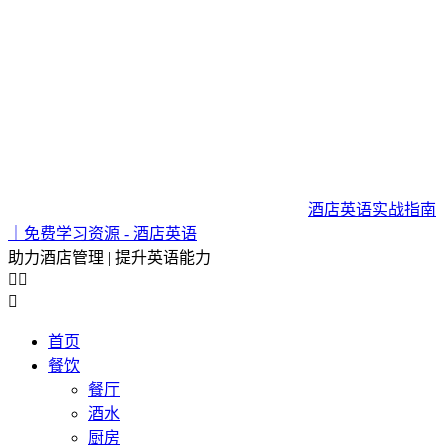
酒店英语实战指南
｜免费学习资源 - 酒店英语
助力酒店管理 | 提升英语能力



首页
餐饮
餐厅
酒水
厨房