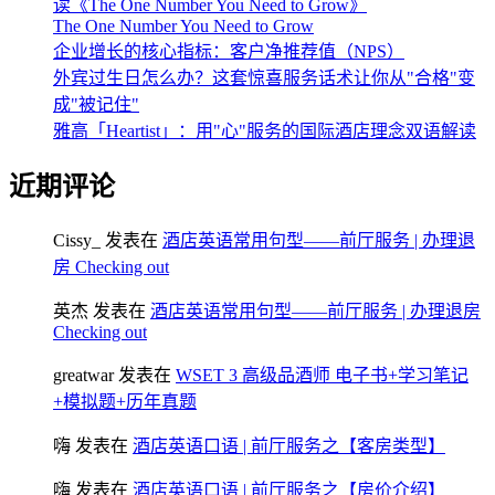
读《The One Number You Need to Grow》
The One Number You Need to Grow
企业增长的核心指标：客户净推荐值（NPS）
外宾过生日怎么办？这套惊喜服务话术让你从"合格"变
成"被记住"
雅高「Heartist」：用"心"服务的国际酒店理念双语解读
近期评论
Cissy_
发表在
酒店英语常用句型——前厅服务 | 办理退
房 Checking out
英杰
发表在
酒店英语常用句型——前厅服务 | 办理退房
Checking out
greatwar
发表在
WSET 3 高级品酒师 电子书+学习笔记
+模拟题+历年真题
嗨
发表在
酒店英语口语 | 前厅服务之【客房类型】
嗨
发表在
酒店英语口语 | 前厅服务之【房价介绍】