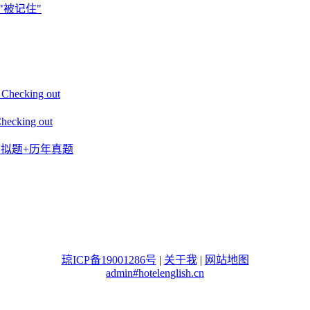
"被记住"
king out
ing out
+模拟题+历年真题
琼ICP备19001286号
|
关于我
|
网站地图
admin#hotelenglish.cn