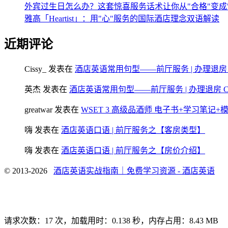
外宾过生日怎么办？这套惊喜服务话术让你从"合格"变成
雅高「Heartist」：用"心"服务的国际酒店理念双语解读
近期评论
Cissy_
发表在
酒店英语常用句型——前厅服务 | 办理退房 Chec
英杰
发表在
酒店英语常用句型——前厅服务 | 办理退房 Check
greatwar
发表在
WSET 3 高级品酒师 电子书+学习笔记
嗨
发表在
酒店英语口语 | 前厅服务之【客房类型】
嗨
发表在
酒店英语口语 | 前厅服务之【房价介绍】
© 2013-2026
酒店英语实战指南｜免费学习资源 - 酒店英语
请求次数：17 次，加载用时：0.138 秒，内存占用：8.43 MB