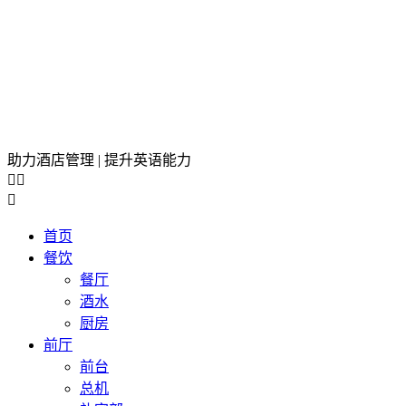
助力酒店管理 | 提升英语能力



首页
餐饮
餐厅
酒水
厨房
前厅
前台
总机