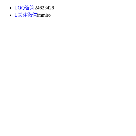

QQ咨询
24623428

关注微信
immiro