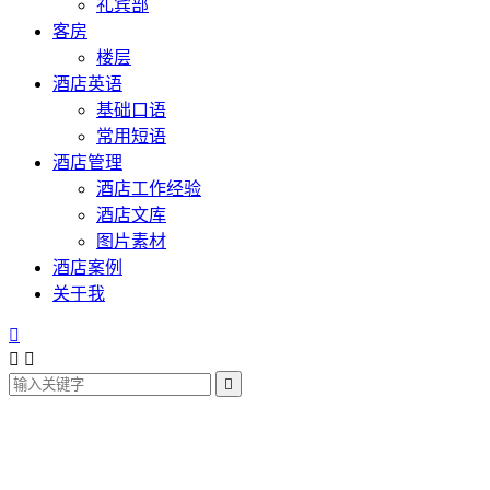
礼宾部
客房
楼层
酒店英语
基础口语
常用短语
酒店管理
酒店工作经验
酒店文库
图片素材
酒店案例
关于我



