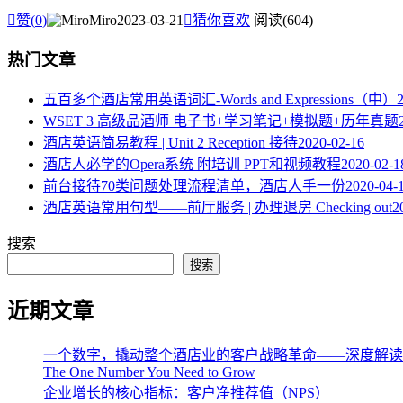

赞(
0
)
Miro
2023-03-21

猜你喜欢
阅读(604)
热门文章
五百多个酒店常用英语词汇-Words and Expressions（中）
WSET 3 高级品酒师 电子书+学习笔记+模拟题+历年真题
酒店英语简易教程 | Unit 2 Reception 接待
2020-02-16
酒店人必学的Opera系统 附培训 PPT和视频教程
2020-02-1
​前台接待70类问题处理流程清单，酒店人手一份
2020-04-
酒店英语常用句型——前厅服务 | 办理退房 Checking out
2
搜索
搜索
近期文章
一个数字，撬动整个酒店业的客户战略革命——深度解读《The One 
The One Number You Need to Grow
企业增长的核心指标：客户净推荐值（NPS）