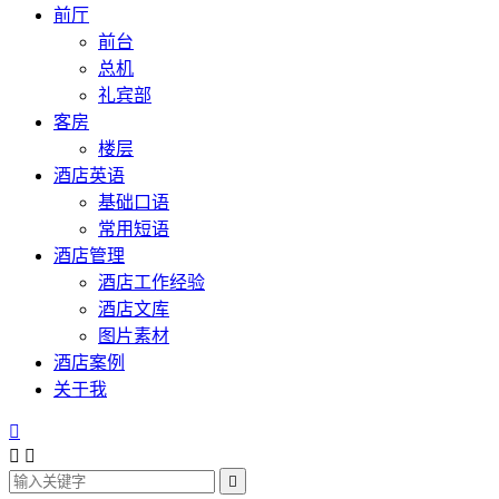
前厅
前台
总机
礼宾部
客房
楼层
酒店英语
基础口语
常用短语
酒店管理
酒店工作经验
酒店文库
图片素材
酒店案例
关于我



