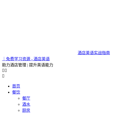
酒店英语实战指南
｜免费学习资源 - 酒店英语
助力酒店管理 | 提升英语能力



首页
餐饮
餐厅
酒水
厨房