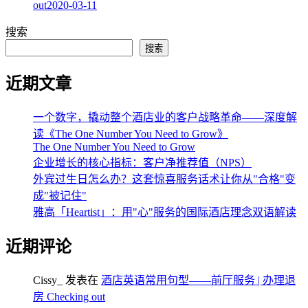
out
2020-03-11
搜索
搜索
近期文章
一个数字，撬动整个酒店业的客户战略革命——深度解
读《The One Number You Need to Grow》
The One Number You Need to Grow
企业增长的核心指标：客户净推荐值（NPS）
外宾过生日怎么办？这套惊喜服务话术让你从"合格"变
成"被记住"
雅高「Heartist」：用"心"服务的国际酒店理念双语解读
近期评论
Cissy_
发表在
酒店英语常用句型——前厅服务 | 办理退
房 Checking out