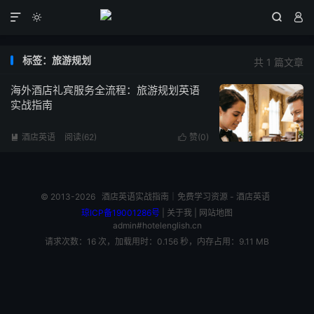




标签：旅游规划
共 1 篇文章
海外酒店礼宾服务全流程：旅游规划英语
实战指南
酒店英语
阅读(62)
赞(
0
)


© 2013-2026
酒店英语实战指南｜免费学习资源 - 酒店英语
琼ICP备19001286号
|
关于我
|
网站地图
admin#hotelenglish.cn
请求次数：16 次，加载用时：0.156 秒，内存占用：9.11 MB