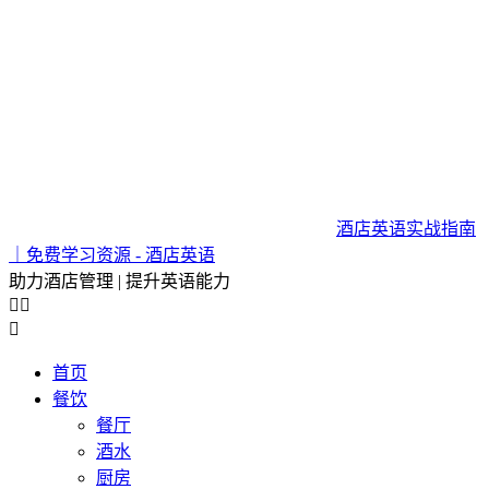
酒店英语实战指南
｜免费学习资源 - 酒店英语
助力酒店管理 | 提升英语能力



首页
餐饮
餐厅
酒水
厨房