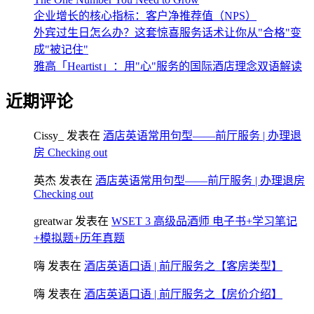
企业增长的核心指标：客户净推荐值（NPS）
外宾过生日怎么办？这套惊喜服务话术让你从"合格"变
成"被记住"
雅高「Heartist」：用"心"服务的国际酒店理念双语解读
近期评论
Cissy_
发表在
酒店英语常用句型——前厅服务 | 办理退
房 Checking out
英杰
发表在
酒店英语常用句型——前厅服务 | 办理退房
Checking out
greatwar
发表在
WSET 3 高级品酒师 电子书+学习笔记
+模拟题+历年真题
嗨
发表在
酒店英语口语 | 前厅服务之【客房类型】
嗨
发表在
酒店英语口语 | 前厅服务之【房价介绍】