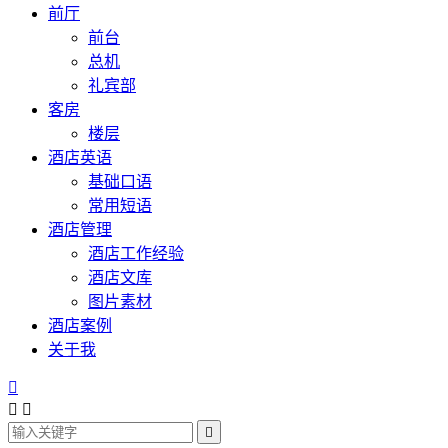
前厅
前台
总机
礼宾部
客房
楼层
酒店英语
基础口语
常用短语
酒店管理
酒店工作经验
酒店文库
图片素材
酒店案例
关于我



