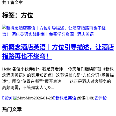
共 1 篇文章
标签：方位
新概念酒店英语｜方位引导描述，让酒店
指路再也不绕弯！
Hello 各位小伙伴们～ 我是龚老师！ 今天咱们继续解锁《新概
念酒店英语》的实用知识点！这节课核心是"方位介词+场景描
述"，围绕"位置在哪里"展开表达——这正是酒店对客服务的
高频刚需，不管是客人问&...

赞(
0
)
Miro
2026-01-28

新概念英语
阅读(148)
去评论
热门文章