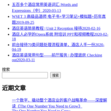
五百多个酒店常用英语词汇-Words and
Expressions（中）
2020-03-13
WSET 3 高级品酒师 电子书+学习笔记+模拟题+历年真
题
2019-09-25
酒店英语简易教程 | Unit 2 Reception 接待
2020-02-16
酒店人必学的Opera系统 附培训 PPT和视频教程
2020-02-
18
​前台接待70类问题处理流程清单，酒店人手一份
2020-
04-19
酒店英语常用句型——前厅服务 | 办理退房 Checking
out
2020-03-11
搜索
搜索
近期文章
一个数字，撬动整个酒店业的客户战略革命——深度解
读《The One Number You Need to Grow》
The One Number You Need to Grow