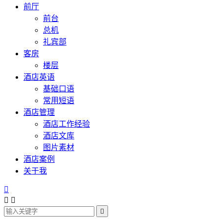
前厅
前台
总机
礼宾部
客房
楼层
酒店英语
基础口语
常用短语
酒店管理
酒店工作经验
酒店文库
图片素材
酒店案例
关于我



