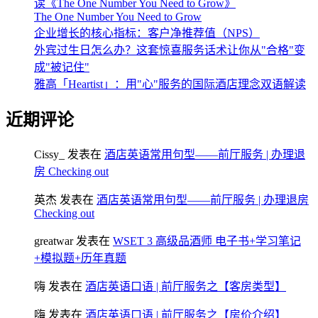
读《The One Number You Need to Grow》
The One Number You Need to Grow
企业增长的核心指标：客户净推荐值（NPS）
外宾过生日怎么办？这套惊喜服务话术让你从"合格"变
成"被记住"
雅高「Heartist」：用"心"服务的国际酒店理念双语解读
近期评论
Cissy_
发表在
酒店英语常用句型——前厅服务 | 办理退
房 Checking out
英杰
发表在
酒店英语常用句型——前厅服务 | 办理退房
Checking out
greatwar
发表在
WSET 3 高级品酒师 电子书+学习笔记
+模拟题+历年真题
嗨
发表在
酒店英语口语 | 前厅服务之【客房类型】
嗨
发表在
酒店英语口语 | 前厅服务之【房价介绍】