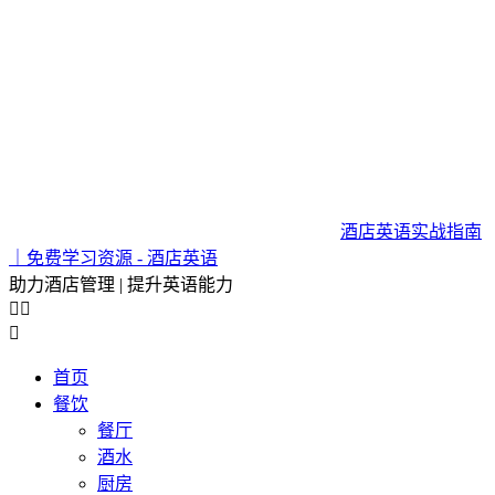
酒店英语实战指南
｜免费学习资源 - 酒店英语
助力酒店管理 | 提升英语能力



首页
餐饮
餐厅
酒水
厨房